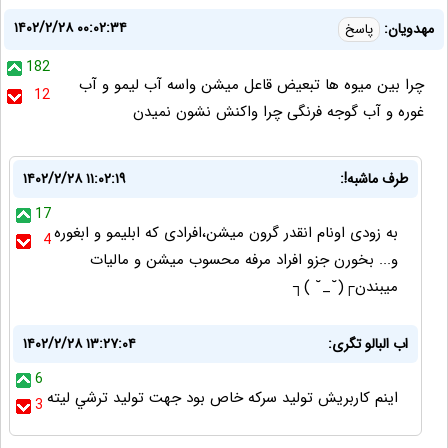
۱۴۰۲/۲/۲۸ ۰۰:۰۲:۳۴
مهدویان:
پاسخ
182
چرا بین میوه ها تبعیض قاعل میشن واسه آب لیمو و آب
12
غوره و آب گوجه فرنگی چرا واکنش نشون نمیدن
طرف ماشبه!:
۱۴۰۲/۲/۲۸ ۱۱:۰۲:۱۹
17
به زودی اونام انقدر گرون میشن،افرادی که ابلیمو و ابغوره
4
و... بخورن جزو افراد مرفه محسوب میشن و مالیات
میبندن⁦┐⁠(⁠ ⁠˘⁠_⁠˘⁠)⁠┌⁩
اب البالو تگرى:
۱۴۰۲/۲/۲۸ ۱۳:۲۷:۰۴
6
اينم كاربريش توليد سركه خاص بود جهت توليد ترشي ليته
3