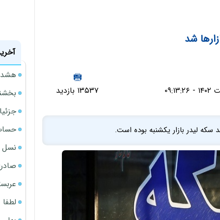
زارها شد
آخرین
هشدار
۱۳۵۳۷ بازدید
بخشنامه ف
جزئیا
حساب‌
سکه لیدر بازار یکشنبه بوده است.
نسل ج
صادرا
عربست
لطفا د