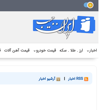
اخبار
⌄
ارز . طلا . سکه
قیمت خودرو
⌄
قیمت آهن آلات
ق
RSS اخبار
|
آرشیو اخبار