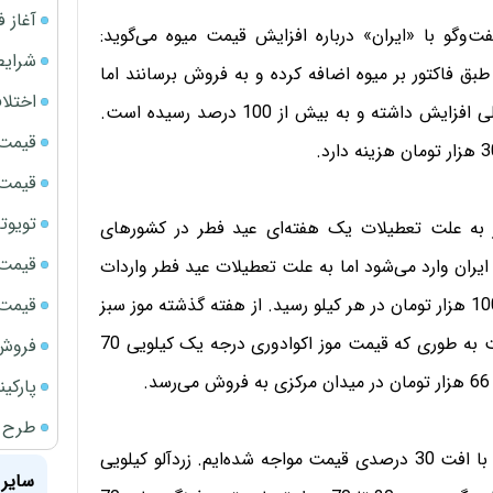
آغاز فروش فوری 
ت‌وگو با «ایران» درباره افزایش قیمت میوه می‌گوید:
شرایط
رصد افزایش قیمت را طبق فاکتور بر میوه اضافه کرده و به فروش برسانند اما
اختلا
هزینه دستمزد کارگر، کرایه حمل، سبد، کاغذ و صنایع تبدیلی افزایش داشته و به بیش از 100 درصد رسیده است.
قیمت سک
قیمت سک
تویوتا bZ5 برای نخستین بار وارد بازار ای
موز به علت تعطیلات یک هفته‌ای عید فطر در کشورهای
قیمت سک
ه ایران وارد می‌شود اما به علت تعطیلات عید فطر واردات
قیمت ج
انجام نگرفت و به همین علت قیمت این میوه به بیش از 100 هزار تومان در هر کیلو رسید. از هفته گذشته موز سبز
از اکوادور، هند، فیلیپین و پاکستان به ایران وارد شده است به طوری که قیمت موز اکوادوری درجه یک کیلویی 70
فروش فور
پارکی
طرح ج
دارایی‌نژاد اضافه می‌کند: به غیر از هندوانه در سایر میوه‌ها با افت 30 درصدی قیمت مواجه شده‌ایم. زردآلو کیلویی
سایر 