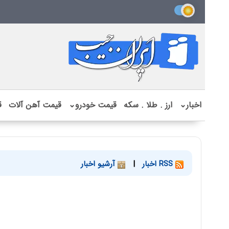
اخبار
⌄
ارز . طلا . سکه
قیمت خودرو
⌄
قیمت آهن آلات
ق
RSS اخبار
|
آرشیو اخبار