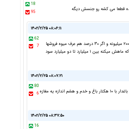
18
ده قطعا می کشه رو جنسش دیگه
95
۱۴۰۲/۲/۲۵ ۰۸:۰۶:۱۱
62
ميدوني فروش روزانه همون طرف بالاي ١٠٠ ميليون و ٢٠٠ ميليونه و اگر ٣٠ درصد هم عرف ميوه فروشها
7
سود بگيره روزانه بين ٣٠ تا ٦٠ ميليون سود خالصشه كه ماهش ميكنه بين ١ ميليارد تا دو ميليارد سود
۱۴۰۲/۲/۲۵ ۰۸:۰۷:۲۱
80
مغازه دار به کمتر از ۱۰۰ درصد سود راضی نیست. خود باغدار با ۱۰ هکتار باغ و خدم و هشم اندازه یه مغازه
6
۱۴۰۲/۲/۲۵ ۰۸:۳۷:۵۰
16