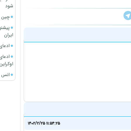
شود
چین ا
پیشنه
ایران
ادعای
ادعای 
اوکراین
انس ج
۱۴۰۲/۲/۲۵ ۱۱:۵۴:۲۵