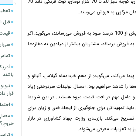
120 تا 160 هزار تومان بود که امروز به 50 تا 80 هزار تومان، گوجه سبز 20 تا 70 هزار تومان، توت فرنگی دلند 70
تعطیل
قبل ا
قیمت آپار
دارایی‌نژاد با تأیید اینکه بعضی از خرده‌فروشان میوه را با بیش از 100 درصد سود به فروش می‌رسانند، می‌گوید: اگر
به فروش برساند، مشتریان بیشتر از میادین به مغازه‌ها
سی‌ان
تماس 
آمریک
باشند
دا می‌کند، می‌گوید: از دهم خردادماه گیلاس، آلبالو و
3 درصدی در قیمت میوه‌ها را شاهد خواهیم بود. امسال تولیدات سردرختی زیاد
قرار داد
 دو عامل مهم در افت قیمت میوه هستند. در این شرایط
احتما
باید تمهیداتی برای جلوگیری از ایجاد ضرر و زیان برای
معمای
صریح می‌کند: بازرسان وزارت جهاد کشاورزی در بازار
خروج؟
ز به تعزیرات معرفی می‌شوند.
ترامپ