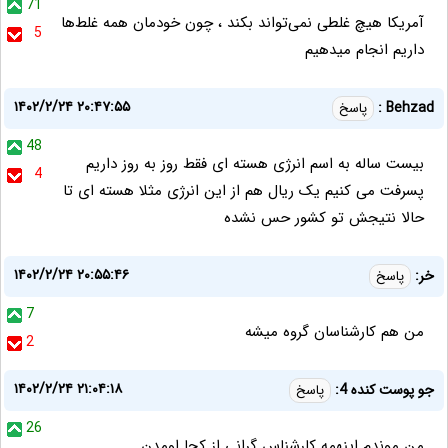
71
آمریکا هیچ غلطی نمی‌تواند بکند ، چون خودمان همه غلط‌ها
5
داریم انجام میدهیم
۱۴۰۲/۲/۲۴ ۲۰:۴۷:۵۵
Behzad :
پاسخ
48
بیست ساله به اسم انرژی هسته ای فقط روز به روز داریم
4
پسرفت می کنیم یک ریال هم از این انرژی مثلا هسته ای تا
حالا نتیجش تو کشور حس نشده
۱۴۰۲/۲/۲۴ ۲۰:۵۵:۴۶
خر:
پاسخ
7
من هم کارشناسان گروه میشه
2
۱۴۰۲/۲/۲۴ ۲۱:۰۴:۱۸
جو پوست کنده 4:
پاسخ
26
من موندم اینهمه کارشناس گرانی از کجا اومدن