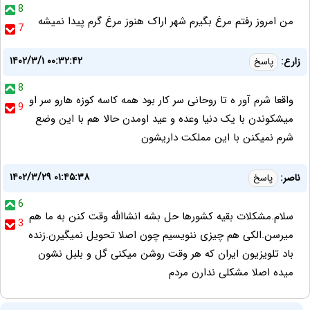
8
من امروز رفتم مرغ بگیرم شهر اراک هنوز مرغ گرم پیدا نمیشه
7
۱۴۰۲/۳/۱ ۰۰:۳۲:۴۲
زارع:
پاسخ
8
واقعا شرم آور ه تا روحانی سر کار بود همه کاسه کوزه هارو سر او
9
میشکوندن با یک دنیا وعده و عید اومدن حالا هم با این وضع
شرم نمیکنن با این مملکت داریشون
۱۴۰۲/۳/۲۹ ۰۱:۴۵:۳۸
ناصر:
پاسخ
6
سلام.مشکلات بقیه کشورها حل بشه انشاالله وقت کنن به ما هم
3
میرسن.الکی هم چیزی ننویسیم چون اصلا تحویل نمیگیرن.زنده
باد تلویزیون ایران که هر وقت روشن میکنی گل و بلبل نشون
میده اصلا مشکلی ندارن مردم