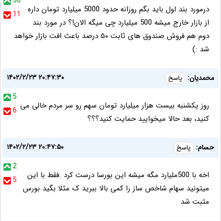
56
درمورد بند اول باید بگم روزانه حدود 5000 میلیارد تومان داره
11
از بازار خارج میشه 500 میلیارد چی میگه الان!؟ در مورد بند
دوم هم فروش صندوق های ثابت ۵۰ درصد باعث افت بازار خواهد
شد :)
۱۴۰۲/۲/۲۳ ۲۰:۴۷:۳۰
محمدیان:
پاسخ
5
روز یکشنبه بیست هزار میلیارد تومان سهم رو سر مردم خالی می
6
کنید، بعد حالا میخوایید حمایت کنید؟؟؟
۱۴۰۲/۲/۲۳ ۲۰:۴۷:۵۰
حسام:
پاسخ
2
اخه با 500ملیارد مگه میشه این بورسا درست کرد .فقط با این
5
میتونید سهام شاخص ساز را کمی بالا ببرید ک مثلا بگید بورس
مثبت شد