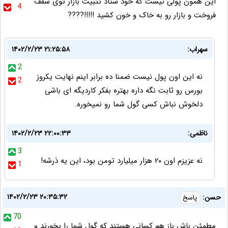
این همون پولی نیست که خود ستاد تثبیت بازار توی سفف
4
فروخت و بازار رو به خاک و خون کشید !!!!!????
سهراب:
۱۴۰۲/۲/۲۳ ۲۱:۲۵:۵۸
2
نه این اون پول نیست ضمنا ده برابر اینم نهایت یکروز
2
بورس رو ثابت نگه داره بهتره بفکر کاردیگه ای باشی
دلخوش نباش کسی گول شما رو نمیخوره.
ناظمی:
۱۴۰۲/۲/۲۳ ۲۲:۰۰:۳۳
3
نه عزیزم اون ۲۰ هزار میلیارد تومن بود، این یه ذرشه!
1
۱۴۰۲/۲/۲۳ ۲۰:۳۵:۳۲
حسن:
پاسخ
70
مطمئن باش باز هم کسانی هستند که گول شما را بخورند و