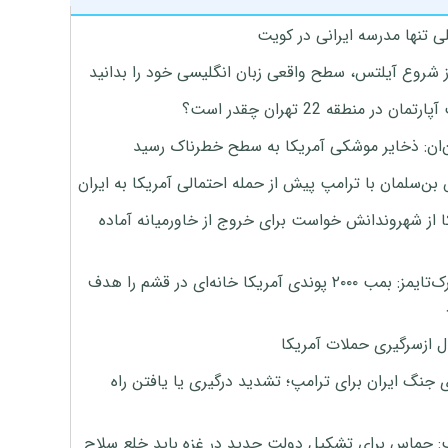
ی تنها مدرسه ایرانی در کویت
ز شروع آیلتس، سطح واقعی زبان انگلیسی خود را بدانید
تمان در منطقه 22 تهران چقدر است؟
‌ان: ذخایر موشکی آمریکا به سطح خطرناک رسید
بن‌سلمان با ترامپ پیش از حمله احتمالی آمریکا به ایران
ا از شهروندانش خواست برای خروج از خاورمیانه آماده
نیویورک‌تایمز: بمب ۲۰۰۰ پوندی آمریکا خانه‌ای در قشم را هدف
ل ازسرگیری حملات آمریکا
 جنگ ایران برای ترامپ؛ تشدید درگیری یا یافتن راه
: حماس برای تشکیل دولت جدید در غزه باید خلع سلاح