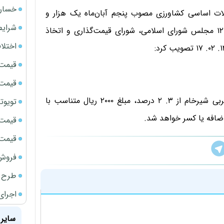
خسارت
ات اساسی کشاورزی مصوب پنجم آبان‌ماه یک هزار و
شرایط
سیصد و نود و نه به شماره ۱۸۰. ۶۷۸۲۶ مورخ ۱۳۹۹. ۹. ۱۲ مجلس شورای اسلامی، شورای قیمت‌گذاری و اتخاذ
اختلا
قیمت سک
قیمت ج
تبصره: به ازای هر ۰. ۱ درصد افزایش یا کاهش درصد چربی شیرخام از ۳. ۲ درصد، مبلغ ۲۰۰۰ ریال متناسب با
تویوتا bZ5 برای نخستین بار وارد بازار ای
افه یا کسر خواهد شد.
قیمت سک
قیمت سکه
فروش فور
طرح ج
اجرای
سایر 