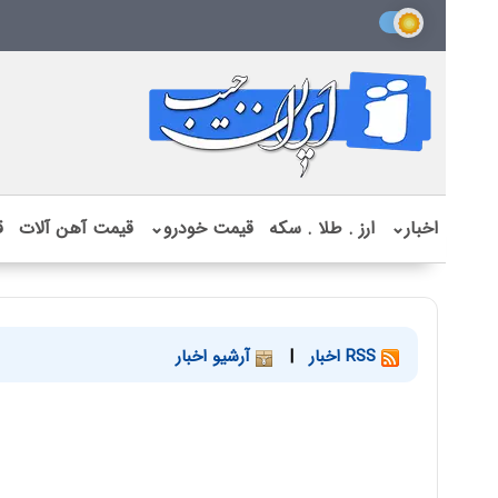
اخبار
⌄
ارز . طلا . سکه
قیمت خودرو
⌄
قیمت آهن آلات
ق
RSS اخبار
|
آرشیو اخبار