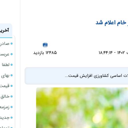
خام اعلام شد
آخرین
صادرا
۱۲۴۸۵ بازدید
عربست
لطفا د
بهای 
ت اساسی کشاورزی افزایش قیمت...
قیمت نف
خالق ChatGPT زیر ذره‌بین وزارت دادگستری آمر
زمزمه
جدیدتر