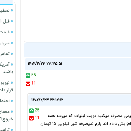
تعطیل
قبل ا
قیمت آپار
سی‌ان
تماس 
۱۴۰۲/۲/۲۳ ۲۳:۳۵:۵۱
آمریک
باشند
55
11
قرار داد
۱۴۰۲/۲/۲۳ ۲۲:۱۷:۱۲
احتما
25
معمای
یمی مصرف میکنید نوبت لبنیات که میرسه همه
11
خروج؟
شاکی میشید من یه تولید کننده ام با این قیمتی که افزایش داده اند بازم نمیصرفه شیر کیلویی ۱۵ تومان
ترامپ