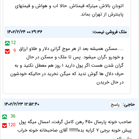
اتوبانِ بالاش میترکه قیمتاش. حالا اب و هواش و قیمتهای
پاینترش از تهران بماند.
ملک فروشی نیست:
۱۴۰۲/۲/۲۴ ۰۰:۲۹:۳۶
12
.....مسکن همیشه بعد از هر موج گرانی دلار و طلاو ارزاق
9
و خودرو ،گران میشود. پس تا ملک و مسکن در حال
گران شدن هست اگر پول دارید ۱ روز هم معطل نکنید و به
حرف دلال ها گوش ندید که میگن نخرید در حالیکه خودشون
در حال خریدن
۱۴۰۲/۲/۲۳ ۱۲:۵۲:۴۰
حاجی:
پاسخ
36
صاحب خونه پارسال ۴۵۰ رهن کامل گرفت، امسال میگه پول
120
پیش خوبه برجی ۷ کرایه بده!!!!!!! آقای صاحبخانه خونه خراب
بشی الهی