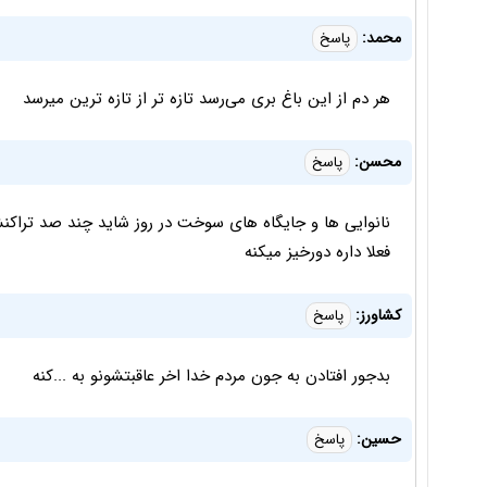
محمد:
پاسخ
هر دم از این باغ بری می‌رسد تازه تر از تازه ترین میرسد
محسن:
پاسخ
نانوایی ها و جایگاه های سوخت در روز شاید چند صد تراک
فعلا داره دورخیز میکنه
کشاورز:
پاسخ
بدجور افتادن به جون مردم خدا اخر عاقبتشونو به ...کنه
حسین:
پاسخ