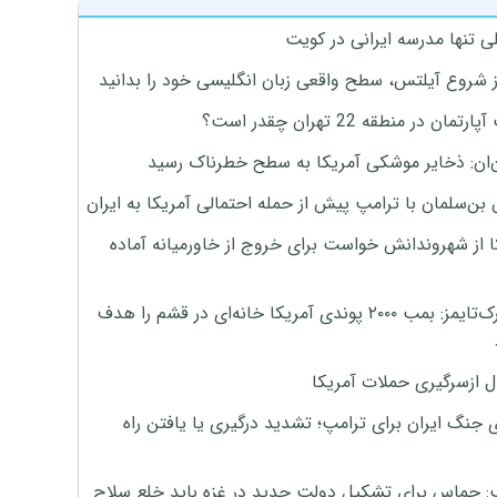
ی تنها مدرسه ایرانی در کویت
ز شروع آیلتس، سطح واقعی زبان انگلیسی خود را بدانید
تمان در منطقه 22 تهران چقدر است؟
‌ان: ذخایر موشکی آمریکا به سطح خطرناک رسید
بن‌سلمان با ترامپ پیش از حمله احتمالی آمریکا به ایران
ا از شهروندانش خواست برای خروج از خاورمیانه آماده
نیویورک‌تایمز: بمب ۲۰۰۰ پوندی آمریکا خانه‌ای در قشم را هدف
ل ازسرگیری حملات آمریکا
 جنگ ایران برای ترامپ؛ تشدید درگیری یا یافتن راه
: حماس برای تشکیل دولت جدید در غزه باید خلع سلاح