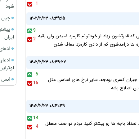
1
شود
چین ا
۱۴۰۲/۲/۲۳ ۰۸:۳۹:۱۵
پیشنه
9
که قدرتشون زیاد از خودتونم کارمزد نمیدن ولی بقیه
ایران
2
ره ها درامدشون کم از دادن کارمزد معاف شدن
ادعای
ادعای 
۱۴۰۲/۲/۲۳ ۰۸:۳۹:۲۷
اوکراین
5
انس ج
ای جبران کسری بودجه، سایر نرخ های اساسی مثل
16
زین اصلاح بشه
۱۴۰۲/۲/۲۳ ۰۸:۴۱:۳۹
14
 تعداد باجه ها رو بیشتر کنید مردم تو صف معطل
4