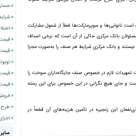
خسارت
شرایط
است نانوایی‌ها و سوپرمارکت‌ها فعلاً از شمول مشارکت
اختلا
 مسئولان بانک مرکزی حاکی از آن است که برخی اصناف
قیمت سک
 نیستند و بانک مرکزی شرایط هر صنف را به‌صورت مجزا
قیمت ج
تویوتا bZ5 برای نخستین بار وارد بازار ای
لت تمهیدات لازم در خصوص صنف جایگاه‌داران سوخت را
قیمت سک
 است و جای هیچ نگرانی در این خصوص برای این رسته
قیمت سکه
فروش فور
طرح ج
ی‌نفعان این زنجیره در تأمین هزینه‌های آن قطعاً در
اجرای
سایر 