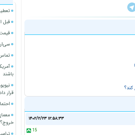
تعطیل
قبل ا
قیمت آپار
سی‌ان
تماس 
آمریک
باشند
 کند؟
قرار داد
احتما
معمای
۱۴۰۲/۲/۲۳ ۱۲:۵۸:۳۳
خروج؟
15
ترامپ