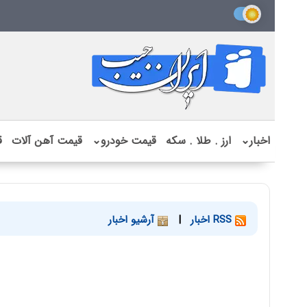
اخبار
⌄
ارز . طلا . سکه
قیمت خودرو
⌄
قیمت آهن آلات
ق
RSS اخبار
|
آرشیو اخبار