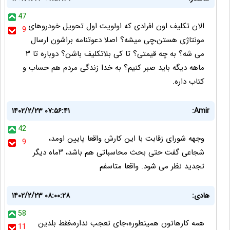
47
الان تکلیف اون افرادی که اولویت اول تحویل خودروهای
9
مونتاژی هستن،چی میشه؟ اصلا دعوتنامه براشون ارسال
می شه؟ به چه قیمتی؟ تا کی بلاتکلیف باشن؟ دوباره تا ۳
ماهه دیگه باید صبر کنیم؟ به خدا زندگی مردم هم حساب و
کتاب داره.
۱۴۰۲/۲/۲۳ ۰۷:۵۶:۴۱
Amir:
42
وجهه شورای زقابت با این کارش واقعا پایین اومد،
9
شجاعی گفت حتی بحث محاسباتی هم باشد، ۳ماه دیگر
تجدید نظر می شود. واقعا متاسفم
هادی:
۱۴۰۲/۲/۲۳ ۰۸:۰۰:۲۸
58
همه کارهاتون همینطوره،جای تعجب نداره،فقط بلدین
11