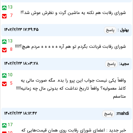
13
شورای رقابت هم نکنه یه ماشین گرت و نظرش عوش شد؟!
7
۱۴۰۲/۲/۲۳ ۱۷:۴۹:۴۵
بهلول :
پاسخ
13
شورای رقابت قربانت بگردم تو هم آره ه ه ه ه ه مردم هیچ؟!!!!
8
۱۴۰۲/۲/۲۳ ۱۸:۰۳:۲۸
مجید:
پاسخ
10
واقعاً یکی نیست جواب این پرو را بده. مگه صورت مالی یه
5
کاغذ معمولیه؟ واقعاً تاریخ نداشت که بدونی مال چه زمانیه!!!!
متاسفم
۱۴۰۲/۲/۲۳ ۱۸:۱۲:۴۲
mahdi:
پاسخ
17
خبر جدید : اعضای شورای رقابت روی همان قیمت‌هایی که