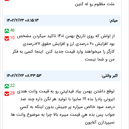
ملت مظلوم رو له کنین
میثم:
۱۴۰۲/۲/۲۳ ۰۸:۱۵:۱۳
46
از اولش که روی تاریخ بهمن ۱۴۰۱ تاکید میکردن مشخص
10
بود افزایش ۶۰ درصدی ارز و افزایش حقوق ۲۷درصدی
کارگر را میخواهند وارد قیمت جدید کنن. اینجا کسی به فکر
من و شما نیست
اكبر وانتى:
۱۴۰۲/۲/۲۳ ۰۸:۳۳:۵۳
22
توقع داشتن بهمن بياد فيدليتي رو به قيمت وانت هندى
28
ايرونى پادرا بده !!! سايپا با توليد هر لگن داره چند صد
درصد سود خالص ميزاره پر جيبش بدون اينكه به كسي
جواب پس بده هي قيمت ميبره بالا چرا به موضوع وانت ها
نميپردازن آغايون