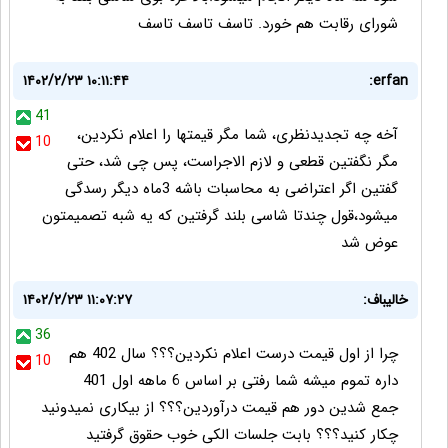
شورای رقابت هم خورد. تاسف تاسف تاسف
۱۴۰۲/۲/۲۳ ۱۰:۱۱:۴۴
erfan:
41
آخه چه تجدیدنظری، شما مگر قیمتها را اعلام نکردین،
10
مگر نگفتین قطعی و لازم الاجراست، پس چی شد، حتی
گفتین اگر اعتراضی به محاسبات باشه 3ماه دیگر رسدگی
میشود،قول چندتا شاسی بلند گرفتین که یه شبه تصمیمتون
عوض شد
خالیباف:
۱۴۰۲/۲/۲۳ ۱۱:۰۷:۲۷
36
چرا از اول قیمت درست اعلام نکردین؟؟؟ سال 402 هم
10
داره تموم میشه شما رفتی بر اساس 6 ماهه اول 401
جمع شدین دور هم قیمت درآوردین؟؟؟ از بیکاری نمیدونید
چکار کنید؟؟؟ بابت جلسات الکی خوب حقوق گرفتید