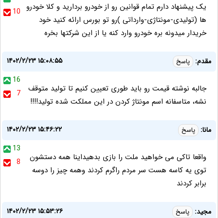
یک پیشنهاد دارم تمام قوانین رو از خودرو بردارید و کلا خودرو
10
ها (تولیدی-مونتاژی-وارداتی )رو تو بورس ارائه کنید خود
خریدار میدونه بره خودرو وارد کنه یا از این شرکتها بخره
۱۴۰۲/۲/۲۳ ۱۵:۰۸:۵۵
مقدم:
پاسخ
16
جالبه نوشته قیمت رو باید طوری تعیین کنیم تا تولید متوقف
7
نشه، متاسفانه اسم مونتاژ کردن در این مملکت شده تولید!!!!
۱۴۰۲/۲/۲۳ ۱۵:۴۶:۲۲
مانا:
پاسخ
13
واقعا تاکی می خواهید ملت را بازی بدهیداینا همه دستشون
8
توی یه کاسه هست سر مردم راگرم کردند وهمه چیز را دوسه
برابر کردند
۱۴۰۲/۲/۲۳ ۱۵:۵۳:۲۶
مجید:
پاسخ