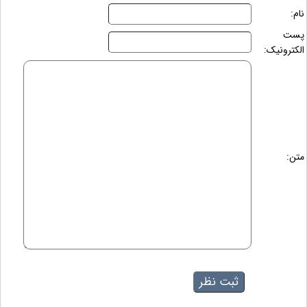
نام:
پست
الکترونیک:
متن: