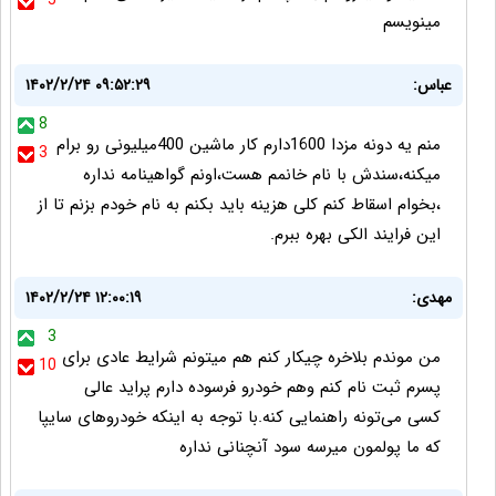
5
مینویسم
عباس:
۱۴۰۲/۲/۲۴ ۰۹:۵۲:۲۹
8
منم یه دونه مزدا 1600دارم کار ماشین 400میلیونی رو برام
3
میکنه،سندش با نام خانمم هست،اونم گواهینامه نداره
،بخوام اسقاط کنم کلی هزینه باید بکنم به نام خودم بزنم تا از
این فرایند الکی بهره ببرم.
مهدی:
۱۴۰۲/۲/۲۴ ۱۲:۰۰:۱۹
3
من موندم بلاخره چیکار کنم هم میتونم شرایط عادی برای
10
پسرم ثبت نام کنم وهم خودرو فرسوده دارم پراید عالی
کسی می‌تونه راهنمایی کنه.با توجه به اینکه خودروهای سایپا
که ما پولمون میرسه سود آنچنانی نداره