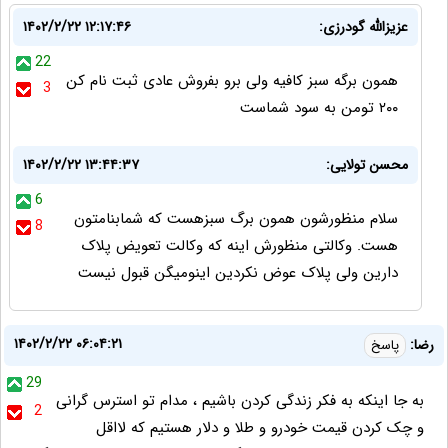
عزیزالله گودرزی:
۱۴۰۲/۲/۲۲ ۱۲:۱۷:۴۶
22
همون برگه سبز کافیه ولی برو بفروش عادی ثبت نام کن
3
۲۰۰ تومن به سود شماست
محسن تولایی:
۱۴۰۲/۲/۲۲ ۱۳:۴۴:۳۷
6
سلام منظورشون همون برگ سبزهست که شمابنامتون
8
هست. وکالتی منظورش اینه که وکالت تعویض پلاک
دارین ولی پلاک عوض نکردین اینومیگن قبول نیست
۱۴۰۲/۲/۲۲ ۰۶:۰۴:۲۱
رضا:
پاسخ
29
به جا اینکه به فکر زندگی کردن باشیم ، مدام تو استرس گرانی
2
و چک کردن قیمت خودرو و طلا و دلار هستیم که لااقل