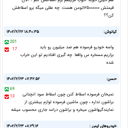
هم خیلی خوبه. خوب مریضم برم اسقاطش کنم ؟ الان
قیمتش ۱۲۵۰۰۰۰۰۰تومن هست. چه عقلی میگه برو اسقاطش
کن؟؟
کیانوش:
۱۴۰۲/۲/۲۲ ۱۸:۴۰:۳۵
201
واسه خودرو فرسوده هم صد میلیون رو باید
17
بزاریم.مسخره س واقعا. چه گیری افتادیم تو این خراب
شده
حسن:
۱۴۰۲/۲/۲۳ ۰۷:۴۲:۵۲
69
نمیخان فرسوده اسقاط کنن چون اسقاط سود انچنانی
13
براشون نداره ، چون ماشین فرسوده لوازم بیشتری از
نمایندگیهاشون میخره و براشون درامد جاری محسوب میشه
خودروهای ایمن :
۱۴۰۲/۲/۲۳ ۰۸:۲۹:۱۶