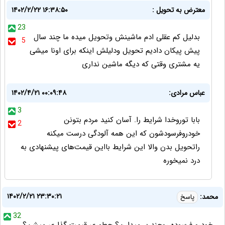
معترض به تحویل :
۱۴۰۲/۲/۲۲ ۱۶:۳۸:۵۰
23
بدلیل کم عقلی ادم ماشینش وتحویل میده ما چند سال
5
پیش پیکان دادیم تحویل ودلیلش اینکه برای اونا میشی
یه مشتری وقتی که دیگه ماشین نداری
عباس مرادی:
۱۴۰۲/۴/۲۱ ۰۰:۰۹:۴۸
3
بابا توروخدا شرایط را. آسان کنید مردم بتونن
2
خودروفرسودشون که این همه آلودگی درست میکنه
راتحویل بدن والا این شرایط بااین قیمت‌های پیشنهادی به
درد نمیخوره
۱۴۰۲/۲/۲۱ ۲۳:۳۰:۲۱
محمد:
پاسخ
32