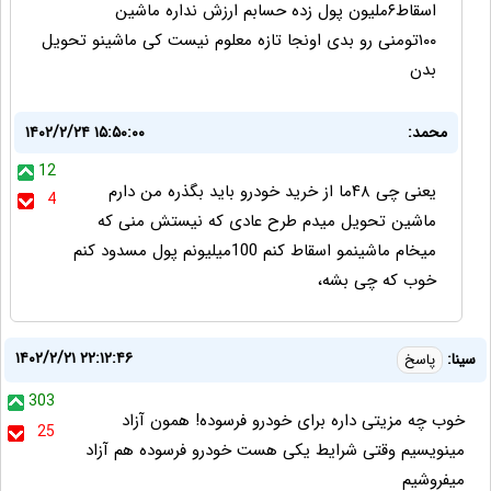
اسقاط۶ملیون پول زده حسابم ارزش نداره ماشین
۱۰۰تومنی رو بدی اونجا تازه معلوم نیست کی ماشینو تحویل
بدن
محمد:
۱۴۰۲/۲/۲۴ ۱۵:۵۰:۰۰
12
یعنی چی ۴۸ما از خرید خودرو باید بگذره من دارم
4
ماشین تحویل میدم طرح عادی که نیستش منی که
میخام ماشینمو اسقاط کنم 100میلیونم پول مسدود کنم
خوب که چی بشه،
۱۴۰۲/۲/۲۱ ۲۲:۱۲:۴۶
سینا:
پاسخ
303
خوب چه مزیتی داره برای خودرو فرسوده! همون آزاد
25
مینویسیم وقتی شرایط یکی هست خودرو فرسوده هم آزاد
میفروشیم