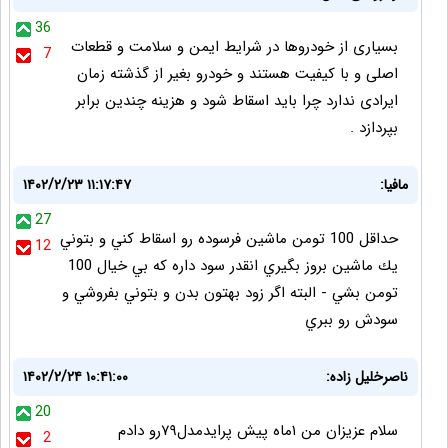
36
بسیاری از خودروها در شرایط ایمن و سلامت و قطعات
7
اصلی و با کیفیت هستند و خودرو بغیر از گذشته زمان
ایرادی ندارد چرا باید اسقاط شود و هزینه چندین برابر
بپردازد .
مافيا:
۱۴۰۲/۲/۲۳ ۱۱:۱۷:۴۷
27
حداقل 100 تومن ماشين فرسوده رو اسقاط كني و بتوني
12
يك ماشين بروز بگيري انقدر سود داره كه بي خيال 100
تومن بشي - البته اگر زود بهتون بدن و بتوني بفروشي و
سودش رو ببري
ناصرخلیل زاده:
۱۴۰۲/۲/۲۴ ۱۰:۴۱:۰۰
20
سلام عزیزان من ۱ماه پیش پرایدمدل۷۹رو دادم
2