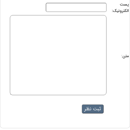
پست
الکترونیک:
متن: