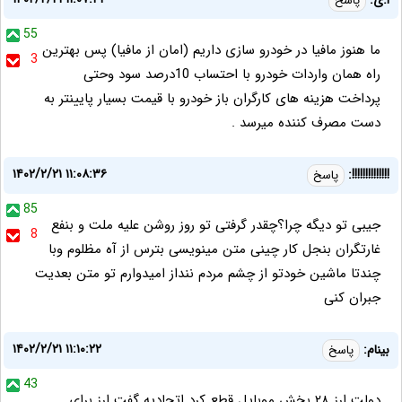
ا.ی:
پاسخ
55
ما هنوز مافیا در خودرو سازی داریم (امان از مافیا) پس بهترین
3
راه همان واردات خودرو با احتساب 10درصد سود وحتی
پرداخت هزینه های کارگران باز خودرو با قیمت بسیار پایینتر به
دست مصرف کننده میرسد .
۱۴۰۲/۲/۲۱ ۱۱:۰۸:۳۶
!!!!!!!!!!!!!!:
پاسخ
85
جیبی تو دیگه چرا؟چقدر گرفتی تو روز روشن علیه ملت و بنفع
8
غارتگران بنجل کار چینی متن مینویسی بترس از آه مظلوم وبا
چندتا ماشین خودتو از چشم مردم ننداز امیدوارم تو متن بعدیت
جبران کنی
۱۴۰۲/۲/۲۱ ۱۱:۱۰:۲۲
بینام:
پاسخ
43
دولت ارز ۲۸ بخش موبایل قطع کرد اتحادیه گفت ارز برای