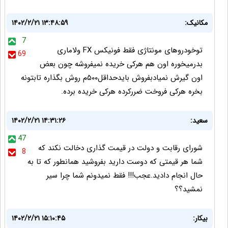
مکانیک:
۱۴۰۲/۲/۲۱ ۱۳:۴۸:۵۹
7
توخودروهای مونتاژی فقط فونیکس FX ولاماری
69
بدرمیخوره اون هم هرکی خریده نمیفروشه چون بعض
اون گیرش نمیادبفروش بایدحداقل۵۰۰م روش بگذاره تابتونه
بخره هرکی فروخت ضررکرده هرکی خریده برده.
سعید:
۱۴۰۲/۲/۲۱ ۱۴:۳۱:۲۶
47
شورای رقابت و دولت در قیمت گذاری دخالت نکند که
8
شما هر قیمتی که دوست دارید بفروشید همانطور که تا به
حال انجام دادید.عجب!!! فقط نمیدونم شما چرا سیر
نمشید؟؟
بیکار:
۱۴۰۲/۲/۲۱ ۱۵:۱۰:۴۵