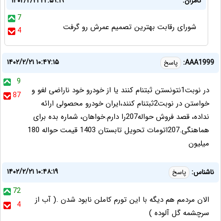
کامران:
۱۴۰۲/۲/۲۱ ۲۲:۵۹:۱۹
7
شورای رقابت بهترین تصمیم عمرش رو گرفت
4
۱۴۰۲/۲/۲۱ ۱۰:۴۷:۱۵
AAA1999:
پاسخ
9
در نوبت1نتونستن ثبتنام کنند یا از خودرو خود ناراضی لغو و
87
خواستن در نوبت2ثبتنام کنند،ایران خودرو محصولی ارائه
نداده، قصد فروش حواله207را دارم.خواهان، شماره بده برای
هماهنگی.207اتومات تحویل تابستان 1403 قیمت حواله 180
میلیون
۱۴۰۲/۲/۲۱ ۱۰:۴۸:۱۹
ناشناس:
پاسخ
72
الان مردمم هم دیگه با این تورم کاملن نابود شدن .( آب از
4
سرچشمه گل آلوده )