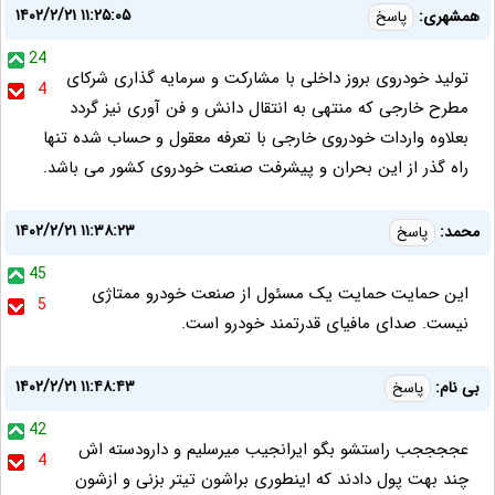
۱۴۰۲/۲/۲۱ ۱۱:۲۵:۰۵
همشهری:
پاسخ
24
تولید خودروی بروز داخلی با مشارکت و سرمایه گذاری شرکای
4
مطرح خارجی که منتهی به انتقال دانش و فن آوری نیز گردد
بعلاوه واردات خودروی خارجی با تعرفه معقول و حساب شده تنها
راه گذر از این بحران و پیشرفت صنعت خودروی کشور می باشد.
۱۴۰۲/۲/۲۱ ۱۱:۳۸:۲۳
محمد:
پاسخ
45
این حمایت حمایت یک مسئول از صنعت خودرو ممتاژی
5
نیست. صدای مافیای قدرتمند خودرو است.
۱۴۰۲/۲/۲۱ ۱۱:۴۸:۴۳
بی نام:
پاسخ
42
عججججب راستشو بگو ایرانجیب میرسلیم و دارودسته اش
4
چند بهت پول دادند که اینطوری براشون تیتر بزنی و ازشون