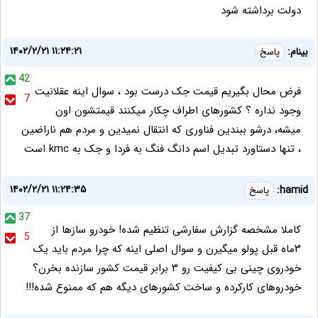
دولت برداشته شود
۱۴۰۲/۲/۲۱ ۱۱:۲۴:۲۱
بینام:
پاسخ
42
فرض محال بگیریم قیمت جک درست بود ، سوال اینه عقلانیت
7
وجود نداره ؟ کشورهای اطراف چکار میکنند قیمتشون اون
میشه، درشو ببندین فناوری که انتقال نمیدین و مردم هم ناراضین
، تنها دستاورد تبدیل اسم دانگ فنگ به فردا و جک به kmc است
۱۴۰۲/۲/۲۱ ۱۱:۲۴:۳۵
hamid:
پاسخ
37
کاملا مشخصه گزارش سفارشی تنظیم شده! خودرو سازها از
5
۳ماه قبل پولو میگیرن و سوال اصلی اینه که چرا مردم باید یک
خودروی چینی بی کیفیت رو ۳ برابر قیمت کشور سازنده بخرن؟
خودروهای کارکرده و ساخت کشورهای دیگه هم که ممنوع شده!!!