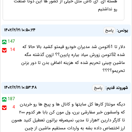
هسته ای. ای کاش مثل خیلی از کشور ها این دوتا صنعت
رو نداشتیم
۱۴۰۲/۲/۲۱ ۱۰:۵۰:۲۴
یونس:
پاسخ
147
دلار تا 61تومن شد مدیران خودرو قیمتو کشید بالا حالا که
14
شده 52تومن زورش میاد بیاره پایین؟؟ ازون گذشته مگه
ماشین چینی تحریم شده که هزینه اضافی بدن تا دور بزنن
تحریمو؟؟؟؟
۱۴۰۲/۲/۲۱ ۱۰:۵۳:۴۸
شهروند قدیم:
پاسخ
187
دیگه مونتاژ کارها کل سایتها و کانال ها و پیج ها رو خریدن
4
که واسشون خبر سفارشی برن، ول مون کن بابا هر کدوم ۲۰۰
تا کارگر دارین ۲هزار تا مدیر، نمیصرفه براتون تعطیل کنید همون
ارز اختصاص داده بشه به واردات مستقیم ماشین از چین