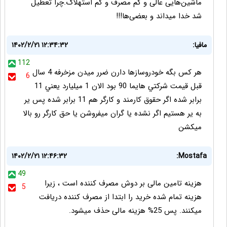
ماشین‌هایی عالی و کم مصرف و کم استهلاک.چرا تعطیل
شد خدا میداند و بعضی‌ها!!!
مافيا:
۱۴۰۲/۲/۲۱ ۱۲:۳۴:۳۲
112
هر كس بگه خودروسازها دارن ضرر ميدن مزخرفه 4 سال
6
قبل قيمت شركتي هايما 90 بود الان 1 ميليارد يعني 11
برابر شده اگر حقوق كارمند و كارگر هم 11 برابر شده پس ير
به ير هستيم اگر نشده يا گران ميفروشن يا حق كارگر رو بالا
ميكشن
۱۴۰۲/۲/۲۱ ۱۲:۴۶:۳۲
Mostafa:
49
هزینه تامین مالی بر دوش مصرف کننده است ، زیرا
5
هزینه تمام شده خرید را ابتدا از مصرف کننده دریافت
میکنند. پس 25% هزینه مالی حذف میشود.