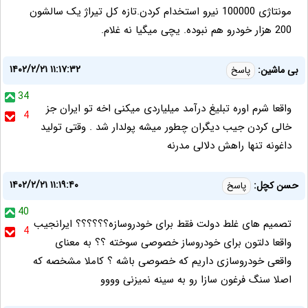
مونتاژی 100000 نیرو استخدام کردن.تازه کل تیراژ یک سالشون
200 هزار خودرو هم نبوده. یچی میگیا نه غلام.
۱۴۰۲/۲/۲۱ ۱۱:۱۷:۳۲
بی ماشین:
پاسخ
34
واقعا شرم اوره تبلیغ درآمد میلیاردی میکنی ‌اخه تو ایران جز
4
خالی کردن جیب دیگران چطور میشه پولدار شد . وقتی تولید
داغونه تنها راهش دلالی مدرنه
۱۴۰۲/۲/۲۱ ۱۱:۱۹:۴۰
حسن کچل:
پاسخ
40
تصمیم های غلط دولت فقط برای خودروسازه؟؟؟؟؟؟ ایرانجیب
4
واقعا دلتون برای خودروساز خصوصی سوخته ؟؟ به معنای
واقعی خودروسازی داریم که خصوصی باشه ؟ کاملا مشخصه که
اصلا سنگ فرغون سازا رو به سینه نمیزنی وووو