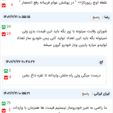
نقطه اوج رپورتاژ=> " در پوشش عوام فریبانه رفع انحصار "
4
۱۴۰۲/۲/۲۱ ۱۰:۵۵:۱۵
رضا :
پاسخ
34
شورای رقابت میتونه با زور بگه باید این قیمت بدی ولی
24
نمیتونه بگه باید این تعداد تولید کنی پس خودرو ساز تعداد
تولیدو میاره پایین وباز خودرو گرون میشه
اج:
۱۴۰۲/۲/۲۲ ۲۰:۴۸:۲۷
3
درست میگی ولی راه حلش وارداته تا نقره داغ بشن
4
۱۴۰۲/۲/۲۱ ۱۰:۵۵:۲۱
ایران ایرانی :
پاسخ
75
ما راضى به ضرر خودروساز نيستيم قيمت ها همزمان با واردات
5