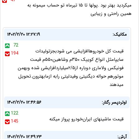
47
میکردید بهتر بود .پولها تا ۱۵ تیرماه تو حساب میمونه به
همین راحتی و زیبایی
مکانیک:
۱۴۰۲/۲/۲۰ ۱۲:۲۷:۱۹
72
قیمت کل خودروهاافزایشی می شودبجزتولیدات
194
سایپامثل انواع کوییک ۳۵۰م وشاهین۵۵۰م قیمت
فونیکس ولاماری دوباره از۲/۵میلیاردافزایشی شده وبهمن
موتورهم حواله دیگنیتی وفیدلیتی رابه ازمابهترون.تحویل
میدهند
اوتردپسر رگنار:
۱۴۰۲/۲/۲۰ ۱۲:۴۶:۵۶
122
قیمت ماشینهای ایران‌خودرو پرواز میکنه
145
آرش:
۱۴۰۲/۲/۲۰ ۱۲:۴۹:۲۳