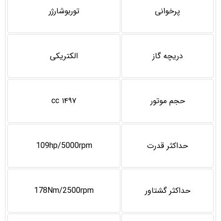
پرخوانی
توربوشارژر
دریچه گاز
الکتریکی
حجم موتور
۱۴۹۷ cc
حداكثر قدرت
109hp/5000rpm
حداكثر گشتاور
178Nm/2500rpm