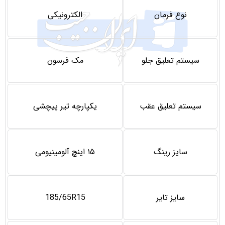
نوع فرمان
الکترونیکی
سيستم تعليق جلو
مک فرسون
سيستم تعليق عقب
یکپارچه تیر پیچشی
سایز رینگ
۱۵ اینچ آلومینیومی
سایز تاير
185/65R15