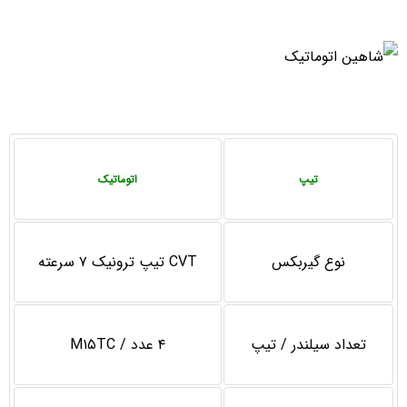
تیپ
اتوماتیک
نوع گيربكس
CVT تیپ ترونیک ۷ سرعته
تعداد سیلندر / تیپ
۴ عدد / M۱۵TC