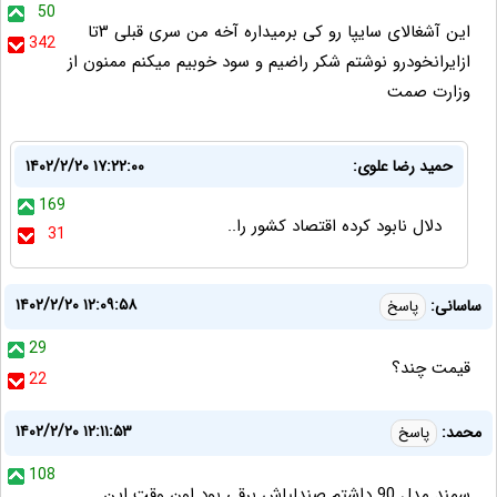
50
این آشغالای سایپا رو کی برمیداره آخه من سری قبلی ۳تا
342
ازایرانخودرو نوشتم شکر راضیم و سود خوبیم میکنم ممنون از
وزارت صمت
حمید رضا علوی:
۱۴۰۲/۲/۲۰ ۱۷:۲۲:۰۰
169
دلال نابود کرده اقتصاد کشور را..
31
۱۴۰۲/۲/۲۰ ۱۲:۰۹:۵۸
ساسانی:
پاسخ
29
قیمت چند؟
22
۱۴۰۲/۲/۲۰ ۱۲:۱۱:۵۳
محمد:
پاسخ
108
سمند مدل 90 داشتم صندلیاش برقی بود اون وقت این