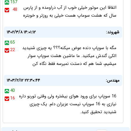
157
اتفاقا این موتور خیلی خوب از آب دراومده و از پارس
48
سال که هشت سوماپ هست خیلی به روزتر و خوبتره
شهروند:
۱۴۰۲/۳/۸ ۱۴:۰۱:۱۲
65
مگه با سوپاپ دنده عوض میکنه؟؟؟ یه چیزی شنیدید
22
الکی گندش میکنید. ما ماشین هشت سوپاپ سوار
میشیم، شما هم که دستت نمیرسه فقط نگاه کن
مهندس:
۱۴۰۳/۲/۱۲ ۲۲:۳۰:۴۴
40
16 سوپاپ برای ورود هوای بیشتره ولی وقتی توربو داره
16
نیازی به 16 سوپاپ نیست عزیزان دلم. یک چیزی
شنیدید تحقیق کنید.