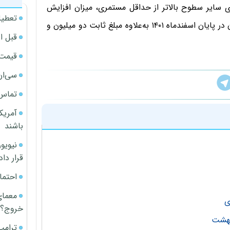
ی‌یابد. همچنین برای سایر سطوح بالاتر از حداقل مستمری، میزان افزایش
تعطیل
سال ۱۴۰۲ به میزان بیست و یک درصد (۲۱%) مستمری آنان در پایان اسفندماه ۱۴۰۱ به‌علاوه مبلغ ثابت دو میلیون و
قبل ا
قیمت آپار
سی‌ان
تماس 
آمریک
باشند
قرار داد
احتما
معمای
ی
خروج؟
یبهشت
ترامپ