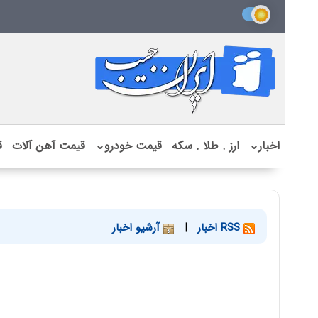
اخبار
⌄
ارز . طلا . سکه
قیمت خودرو
⌄
قیمت آهن آلات
ق
RSS اخبار
|
آرشیو اخبار