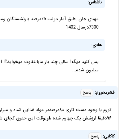
ناشناس:
مهدی جان .طبق آمار دولت 75د
7300درسال 1402
هادی:
میلیون شده...
قشرمحروم:
پاسخ
تورم با وجود دست کاری ۸۰درصددر مواد غذ
۹۶دقیقا ارزشش یک چهارم شده ،اونوقت این حقوق کجای شب تار ما درست میکند.
کاکایی:
پاسخ