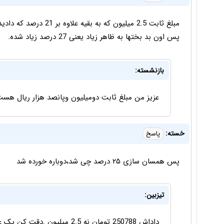
پس اون بد بختها به ظاهر زیاد یعنی 27 درصد زیاد شده.
بازنشسته:
عزیز من مبلغ ثابت دومیلیون وپانصد هزار ریال هست
خسته:
پاسخ
پس همسان سازی ۲۵ درصد چی شد،دوباره خورده شد
تیزبین:
داداش 250788 تومان نه 2.5 میلیون .دقت کن یک عدد مرغ درسته .