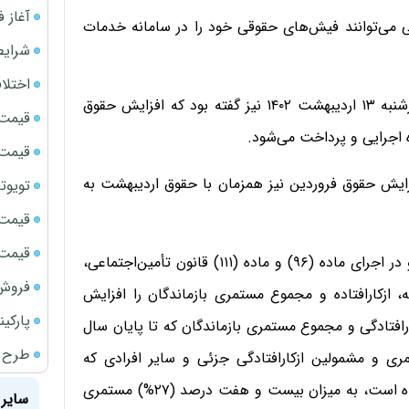
آغاز فروش فوری 
ی می‌توانند فیش‌های حقوقی خود را در سامانه خدمات
شرایط
اختلا
به گزارش ایرنا، مدیرعامل سازمان تأمین‌اجتماعی روز چهارشنبه ۱۳ اردیبهشت ۱۴۰۲ نیز گفته بود که افزایش حقوق
قیمت سک
 اجرایی و پرداخت می‌شود.
قیمت سک
زایش حقوق فروردین نیز همزمان با حقوق اردیبهشت به
تویوتا bZ5 برای نخستین بار وارد بازار ای
قیمت سک
قیمت ج
سازمان تأمین‌اجتماعی با عنایت به مصوبه هیأت وزیران و در اجرای ماده (۹۶) و ماده (۱۱۱) قانون تأمین‌اجتماعی،
فروش فور
ازکارافتاده و مجموع مستمری بازماندگان را افزایش
پارکی
افتادگی و مجموع مستمری بازماندگان که تا پایان سال
طرح ج
تمری و مشمولین ازکارافتادگی جزئی و سایر افرادی که
مستمری آنان به نسبت سنوات پرداخت حق‌بیمه برقرار شده است، به میزان بیست و هفت درصد (۲۷%) مستمری
سایر 