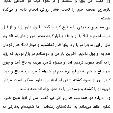
وی گفت: من رؤیا را نکشتم و از نحوه مرگ او اطلاعی ندارم.
بازسازی صحنه جرم را تحت فشار روانی انجام دادم و بی‌گناه
هستم.
وی سناریوی جدیدی را مطرح کرد و گفت: قبول دارم رؤیا را از قبل
می‌شناختم و قبلاً با او رابطه برقرار کرده بودم. من و دایی‌ام 45 روز
قبل از این ماجرا در باغ با رؤیا قرار گذاشتیم و مبلغ 450 هزار تومان
هم به او پول دادیم. آخرین بار من و دوستانم در باغ بودیم که رؤیا
را به آنجا دعوت کردیم، اما او همراه 2 مرد غریبه به باغ آمد و چون
سر مبلغ با هم به توافق نرسیدیم او همراه 2 مرد غریبه باغ را ترک
کرد. من از نحوه کشته شدن او اطلاعی ندارم. ممکن است مردان
غریبه او را کشته و جسدش را به عمق چاه انداخته باشند.
وی درباره دو همدست فراری اش نیز گفت: من از آنها هیچ خبری
ندارم. فقط می‌دانم به افغانستان رفته‌اند، اما شنیده‌ام به‌تازگی به