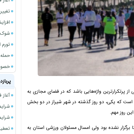
آغاز فر
تغییر
افزای
شوک ا
تورم 
حمله 
خصوصی
پربازد
 شاید در 24 ساعت گذشته یکی از پرتکرارترین واژه‌هایی باشد که در فضای مجازی به
آغاز فروش فوری 
است که یکی، دو روز گذشته در شهر شیراز در دو بخش
شرایط فروش 
این روز مهم.
شرایط فرو
 برگزار نشده بود ولی امسال مسئولان ورزشی استان به
تعطیلی ادا