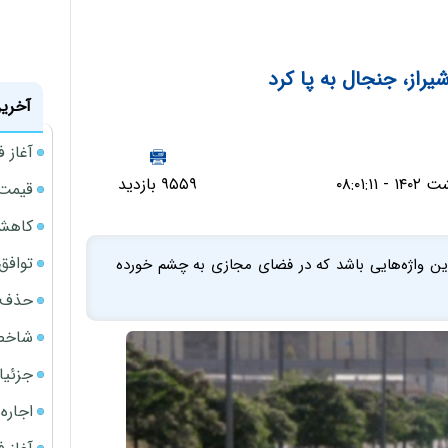
از، جنجال به پا کرد
آخرین
آغاز فروش
۹۵۵۹ بازدید
قیمت گ
کاهش 34 درصدی فروش خودروسازان د
توافق ایر
یکی از پرتکرارترین واژه‌هایی باشد که در فضای مجازی به چشم خورده
حذف 14 هزار میلیارد تومان سود کاغذی بانک
شاخص کل از م
جزئیا
اجاره ا