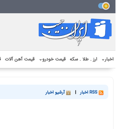
اخبار
⌄
ارز . طلا . سکه
قیمت خودرو
⌄
قیمت آهن آلات
ق
RSS اخبار
|
آرشیو اخبار