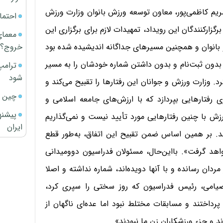
. مریم کاظمی‌پور، معاون توسعه ورزش بانوان وزارت ورزش
احتما
رگزارکنندگان این رویداد، تمهیدات لازم برای برگزاری این
معمای
خروج؟
 بانوان و همچنین مسیرهای جداگانه اندیشیده شده بود
ه بدون ثبت‌نام و بدون داشتن شماره خودشان را به مسیر
ترامپ
شود
د. وزارت ورزش و جوانان این رفتارها را تقبیح می‌کند و
چین ا
رفتارهایی بپردازد که با ارزش‌های جامعه اسلامی و
پیشنه
ورزش با چنین رفتارهایی مورد تأیید نیست و نمی‌گذاریم
ایران
د. بر همین اساس ضمن تقبیح این اتفاق، به‌طور قطع
هد گرفت». با‌این‌حال، مسئولان فدراسیون دوومیدانی
دان رسانده و با آنها دویده‌اند، شماره نداشته و اصلا
یامی، رئیس فدراسیون که روز سختی را سپری کرد،
پرداختند و مسابقات مختلط نبود‌ اما عده‌ای ناگهان از
 و جزء ورزشکاران زن ما نبودند».