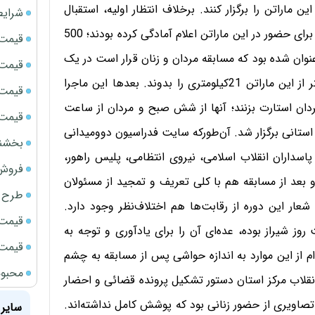
ماراتن را برگزار کنند. برخلاف انتظار اولیه، استقبال
شرایط
شرکت‌کنندگان شایان توجه بود. قریب به 850 نفر ورزشکار برای حضور در این ماراتن اعلام آمادگی کرده بودند؛ 500
قیمت سک
. پیش از این عنوان شده بود که مسابقه مردان و زنان قرار است در یک
قیمت ج
مسیر مشترک برگزار شود و فقط زنان قرار است 10 کیلومتر از این ماراتن 21‌کیلومتری را بدوند. بعدها این ماجرا
قیمت سکه
ردان استارت بزنند؛ آنها از شش صبح و مردان از ساعت
قیمت سک
انی برگزار شد. آن‌طور‌که سایت فدراسیون دوومیدانی
بخشنامه ف
پاسداران انقلاب اسلامی، نیروی انتظامی، پلیس راهور،
فروش فور
و بعد از مسابقه هم با کلی تعریف و تمجید از مسئولان
طرح ج
ه شعار این دوره از رقابت‌ها هم اختلاف‌نظر وجود دارد.
قیمت سک
روز شیراز بوده، عده‌ای آن را برای یادآوری و توجه به
قیمت سک
م از این موارد به اندازه حواشی پس از مسابقه به چشم
محبوب
قلاب مرکز استان دستور تشکیل پرونده قضائی و احضار
ر تصاویری از حضور زنانی بود که پوشش کامل نداشته‌اند.
سایر 