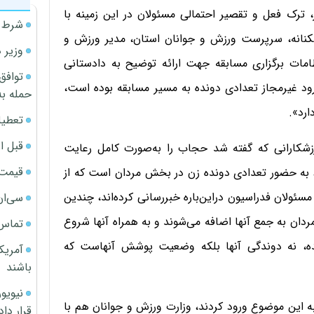
 ترک فعل و تقصیر احتمالی مسئولان در این زمینه با
شرط م
کنانه، سرپرست ورزش و جوانان استان، مدیر ورزش و
وزیر 
امات برگزاری مسابقه جهت ارائه توضیح به دادستانی
توافق
رود غیر‌مجاز تعدادی دونده به مسیر مسابقه بوده است،
حمله به
ارد».
تعطیل
قبل ا
رزشکارانی که گفته شد حجاب را به‌صورت کامل رعایت
قیمت آپار
ط به حضور تعدادی دونده زن در بخش مردان است که از
 مسئولان فدراسیون در‌این‌باره خبررسانی کرده‌اند، چندین
سی‌ان
مردان به جمع آنها اضافه می‌شوند و به همراه آنها شروع
تماس 
ده، نه دوندگی آنها بلکه وضعیت پوشش آنهاست که
آمریک
باشند
ه این موضوع ورود کردند، وزارت ورزش و جوانان هم با
قرار داد