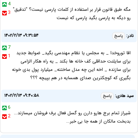
4
مگه طبق قانون قرار بر استفاده از کلمات پارسی نیست؟ "تدقیق"
3
رو دیگه به پارسی بگید پارسی که نیست
۱۴۰۲/۲/۱۳ ۰۹:۳۱:۵۴
نادر:
پاسخ
7
اقا توروخدا _ به مجلس یا نظام مهندسی بگید_ ضوابط جدید
1
برای سایلنت حداقلی کف خانه ها بکند _ یه راه هکار الزامی
برای سازنده _ اخه این چه مدل ساختنه_ میلیارد پول بدی خونه
بگیری که کوچکترین صدای همسایه در هم بپیچه ؟؟؟
۱۴۰۲/۲/۱۳ ۰۹:۴۰:۵۸
سید هادی:
پاسخ
6
شیراز تمام برج هارو دارن رو گسل فعال برف فروشان میسازند...
2
بدبخت مالکان از همه جا بی خبر...