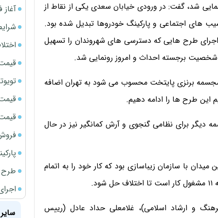
مایی شد، گفت: در ورودی خیابان سعدی یکی از نقاط از
آغاز فروش فوری 
 های اجتماعی و پارکینگ خودروها تبدیل شده بود.
شرایط
 اجرای طرح هایی که دسترسی های شهروندان را تسهیل
اختلا
شخصیت برجسته احداث و امروز رونمایی شد.
قیمت سک
تویوتا bZ5 برای نخستین بار وارد بازار ای
ین مجسمه برنزی پایتخت محسوب می شود به تهران اضافه
قیمت سک
 این طرح ها را ادامه دهیم.
قیمت ج
مه دیگر برای نظامی گنجوی و آرش کمانگیر نیز در حال
فروش فور
پارکی
میدان با سازمان زیباسازی بود که کار خود را به اتمام
طرح ج
د.
اجرای
هنگ و ارشاد اسلامی)، غلامعلی حداد عادل (رییس
سایر 