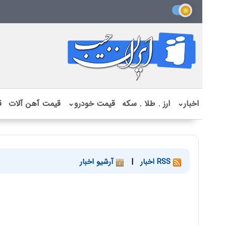
اخبار
⌄
ارز . طلا . سکه
قیمت خودرو
⌄
قیمت آهن آلات
ق
RSS اخبار
|
آرشیو اخبار