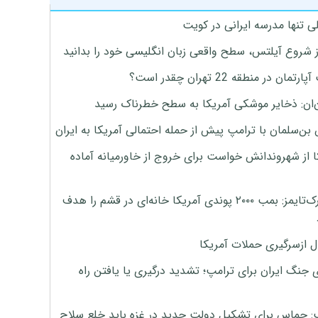
ی تنها مدرسه ایرانی در کویت
ز شروع آیلتس، سطح واقعی زبان انگلیسی خود را بدانید
تمان در منطقه 22 تهران چقدر است؟
‌ان: ذخایر موشکی آمریکا به سطح خطرناک رسید
بن‌سلمان با ترامپ پیش از حمله احتمالی آمریکا به ایران
ا از شهروندانش خواست برای خروج از خاورمیانه آماده
نیویورک‌تایمز: بمب ۲۰۰۰ پوندی آمریکا خانه‌ای در قشم را هدف
ل ازسرگیری حملات آمریکا
 جنگ ایران برای ترامپ؛ تشدید درگیری یا یافتن راه
: حماس برای تشکیل دولت جدید در غزه باید خلع سلاح