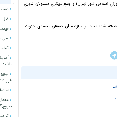
رای اسلامی شهر تهران) و جمع دیگری مسئولان شهری
تعطیل
قبل ا
ساخته شده است و سازنده آن دهقان محمدی هنرمند
قیمت آپار
سی‌ان
تماس 
آمریک
باشند
قرار داد
شد
احتما
معمای
خروج؟
ترامپ