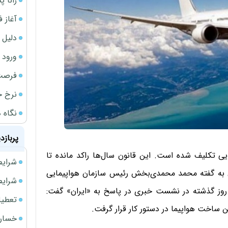
رانا پ
آغاز فروش فوری 
دلیل 
ورود سه 
فرصت‌
نرخ ج
نگاه د
پربازد
 تکلیف شده است. این قانون سال‌ها راکد مانده تا
شرایط فروش 
ون به گفته محمد محمدی‌بخش رئیس سازمان هواپیمایی
شرایط فرو
وز گذشته در نشست خبری در پاسخ به «ایران» گفت:
تعطیلی ادا
ین ساخت هواپیما در دستور کار قرار گرفت.
خسارت