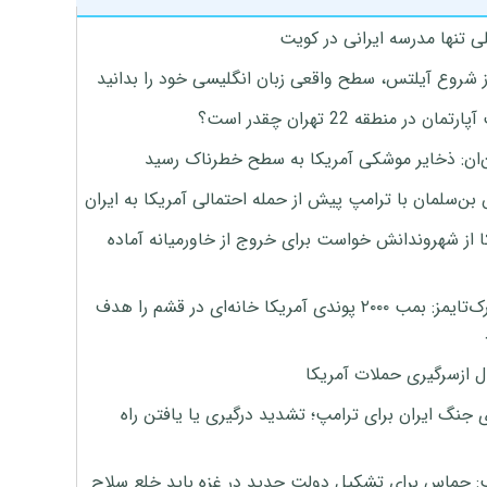
ی تنها مدرسه ایرانی در کویت
ز شروع آیلتس، سطح واقعی زبان انگلیسی خود را بدانید
تمان در منطقه 22 تهران چقدر است؟
‌ان: ذخایر موشکی آمریکا به سطح خطرناک رسید
بن‌سلمان با ترامپ پیش از حمله احتمالی آمریکا به ایران
ا از شهروندانش خواست برای خروج از خاورمیانه آماده
نیویورک‌تایمز: بمب ۲۰۰۰ پوندی آمریکا خانه‌ای در قشم را هدف
ل ازسرگیری حملات آمریکا
 جنگ ایران برای ترامپ؛ تشدید درگیری یا یافتن راه
: حماس برای تشکیل دولت جدید در غزه باید خلع سلاح