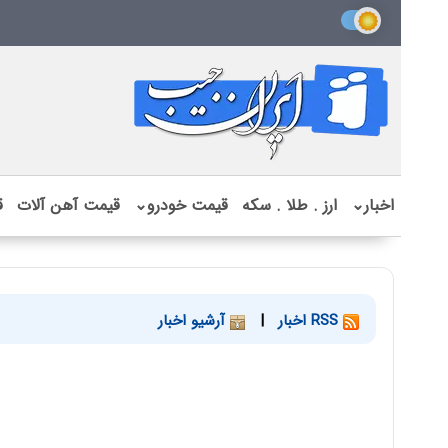
اخبار
⌄
ارز . طلا . سکه
قیمت خودرو
⌄
قیمت آهن آلات
ق
RSS اخبار
|
آرشیو اخبار