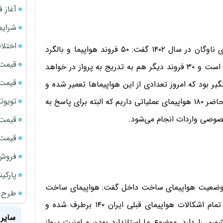
آغاز فروش فوری 
شرایط
اختلا
رئیس سازمان هواپیمایی کشوری با اشاره به برنامه نوسازی ناوگان در سال ۱۴۰۲ گفت: ۵۰ فروند هواپیما و بالگرد
قیمت سک
وارد کشور شده و تا الان ۲۰ فروند وارد چرخه پروازی شده است و ۳۰ فروند دیگر هم به تدریج به پرواز در خواهد
قیمت سک
بخش ۱۲۳ هواپیما از ۳۳۰ ناوگان زمینگیر بود که امروز تعدادی از این هواپیماها تعمیر شده و
تویوتا bZ5 برای نخستین بار وارد بازار ای
وارد چرخه پروازی شده است. محمدی‌بخش گفت: در حال حاضر ۱۸۰ هواپیمای عملیاتی داریم که البته برای پاسخ به
قیمت سک
قیمت ج
فروش فور
پارکی
 وضعیت هواپیمای ساخت داخل گفت: هواپیمای ساخت
طرح ج
داخل آماده پرواز است و بزودی پرواز می‌کند. وی افزود: تمام اشکالات هواپیمای قبلی ایران ۱۴۰ برطرف شده و
سایر 
وری را دارد. موضوع ما استاندارد بودن و امنیت پرواز