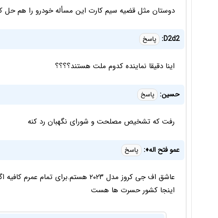
دوستان مثل قضیه سیم کارت این مسأله خودرو را هم حل کن
D2d2:
پاسخ
اینا دقیقا نماینده کدوم ملت هستند؟؟؟؟
حسین:
پاسخ
رفت که تشخیص مصلحت و شورای نگهبان رد کنه
عمو فتح اله♦️:
پاسخ
عاشق اف جی کروز مدل ۲۰۲۳ هستم.برای ت
اینجا کشور حسرت ها هست