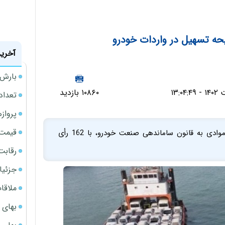
حه تسهیل در واردات خودرو
آخرین
بارش‌ه
۱۰۸۶۰ بازدید
تعداد
پروازهای 
قیمت سکه
نمایندگان در جریان رسیدگی به دوفوریت لایحه الحاق موادی به قانون ساماندهی صنعت خودرو، با 162 رأی
رقابت
جزئیا
ملاقات 
بهای 