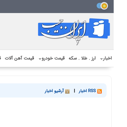
اخبار
⌄
ارز . طلا . سکه
قیمت خودرو
⌄
قیمت آهن آلات
ق
RSS اخبار
|
آرشیو اخبار