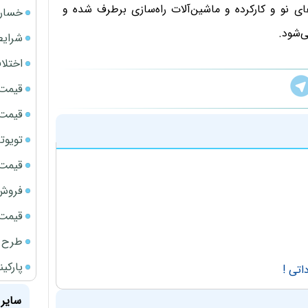
ی نو و کارکرده و ماشین‌آلات راه‌سازی برطرف شده و
خسارت
‌شود.
شرایط
اختلا
قیمت سک
قیمت ج
تویوتا bZ5 برای نخستین بار وارد بازار ای
قیمت سک
فروش فور
قیمت سکه
طرح ج
پارکی
سایر 