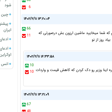
80
شود
6
چین ا
۱۴۰۲/۲/۱۱ ۱۳:۲۰:۰۴
پیشنه
66
ایران
یید باور کنیم که شما میخایید ماشین ارزون بش درصورتی که
11
ادعای
ادعای 
اوکراین
۱۴۰۲/۲/۱۱ ۱۶:۳۳:۵۸
انس ج
10
داره اینا وزیر رو دک کردن که کاهش قیمت و واردات
10
۱۴۰۲/۲/۱۱ ۱۳:۲۱:۰۹
67
48