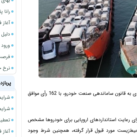
بهای 
رانا پ
آغاز فروش فوری 
دلیل 
ورود سه 
فرصت‌
نرخ ج
پربازد
نمایندگان در جریان رسیدگی به دوفوریت لایحه الحاق موادی به قانون ساماندهی صنعت خودرو، با 162 رأی موافق
شرایط فروش 
شرایط فرو
برای رعایت استانداردهای اروپایی برای خودروها مشخص
تعطیلی ادا
حیط‌زیست مورد قبول قرار گرفته، همچنین شرط وجود
آغاز فروش فوری 