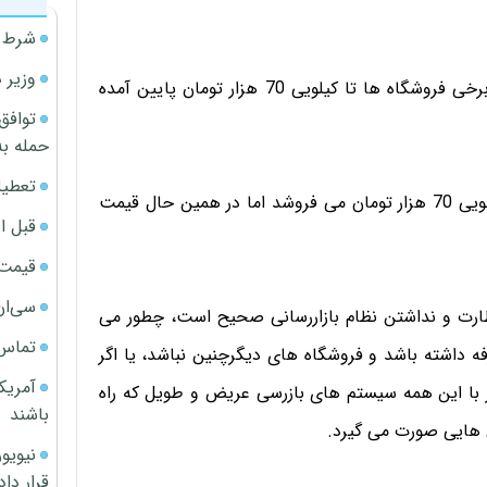
شرط م
وزیر 
بر اساس این گزارش قیمت گوشت مرغ در بازار تهران در برخی فروشگاه ها تا کیلویی 70 هزار تومان پایین آمده
توافق
حمله به
تعطیل
یک فروشگاه در منطقه آذری تهران مرغ زربال رتبه A را کیلویی 70 هزار تومان می فروشد اما در همین حال قیمت
قبل ا
قیمت آپار
سی‌ان
نظارت و نداشتن نظام بازاررسانی صحیح است، چطور می
تماس 
 فروشنده صرفه داشته باشد و فروشگاه های دیگرچنین نباشد، یا اگر
آمریک
تصویب کرده چطور با این همه سیستم های بازرسی عریض و طویل که راه
باشند
ی هایی صورت می گیرد.
قرار داد