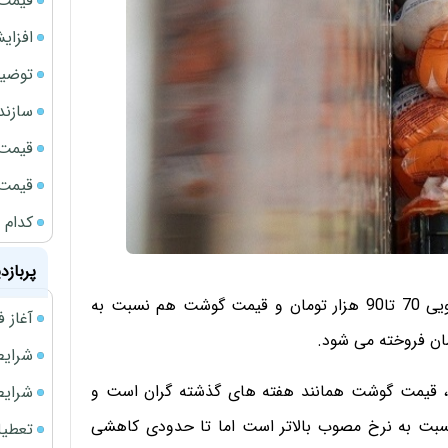
قیمت طلا
افزای
توضیح
سازند
قیمت ن
قیمت ب
کدام 
پربازد
بازار محصولات پروتئینی پرنوسان است قیمت مرغ از کیلویی 70 تا90 هزار تومان و قیمت گوشت هم نسبت به
آغاز فروش فوری 
شرایط فروش 
ت، قیمت گوشت همانند هفته های گذشته گران است و
شرایط فرو
سبت به نرخ مصوب بالاتر است اما تا حدودی کاهشی
تعطیلی ادا