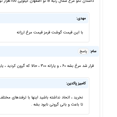
داستان نگو مرغ شمال رتبه B تو اصفهان کیلویی 100هزار تومان بی خودی قیمت ها را پایین نگید
مهدی:
با این قیمت گوشت قرمز قیمت مرغ ارزانه
سام:
پاسخ
قرار شد مرغ بشه ۶۰ ، و یارانه ۳۰۰ ، حالا که گرون کردید ، یارانه رو هم باید بره بالا
کامبیز پاکدین:
نخرید ، اتحاد نداشته باشید اینها با ترفندهای مختلف
تا باعث و بانی گرونی نابود بشه .