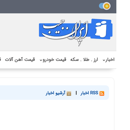
اخبار
⌄
ارز . طلا . سکه
قیمت خودرو
⌄
قیمت آهن آلات
ق
RSS اخبار
|
آرشیو اخبار