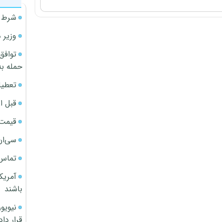
شرط م
وزیر 
توافق
حمله به
تعطیل
قبل ا
قیمت آپار
سی‌ان
تماس 
آمریک
باشند
قرار داد