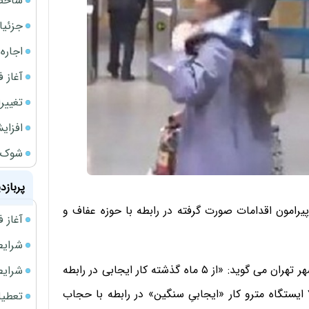
شاخص کل از م
جزئیا
اجاره ا
آغاز فر
تغییر
افزای
شوک ا
پربازد
رامون اقدامات صورت گرفته در رابطه با حوزه عفاف و
آغاز فروش فوری 
شرایط فروش 
در ویدیویی که از شهردار تهران منتشر شده وی در شورای شهر تهران می گوید: «از ۵ ماه گذشته کار ایجابی در رابطه
شرایط فرو
با مساله حجاب‌ را در ایستگاه‌های مترو آغاز کردیم. در ۷۰ ایستگاه مترو کار «ایجابیِ سنگین» در رابطه با حجاب
تعطیلی ادا