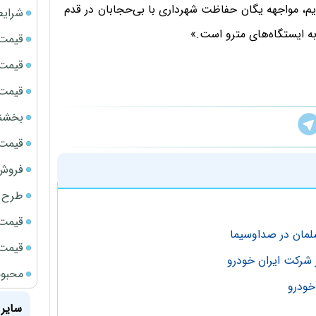
یم، مواجهه یگان حفاظت شهرداری با بی‌حجابان‌ در قدم
شرایط
 ایستگاه‌های مترو است.»
قیمت سک
قیمت ج
قیمت سکه
بخشنامه ف
قیمت سک
فروش فور
طرح ج
قیمت سک
لمان در صداوسیما
قیمت سک
محبوب
سایر 