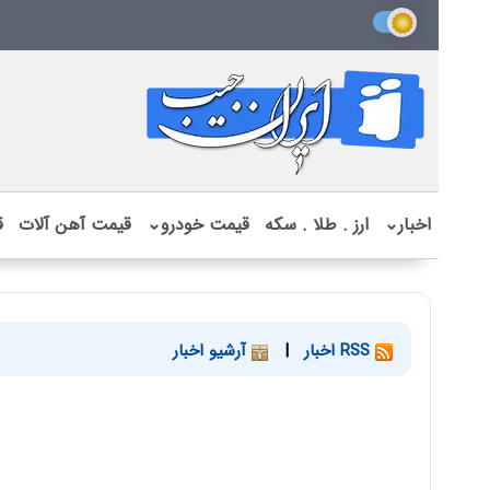
اخبار
⌄
ارز . طلا . سکه
قیمت خودرو
⌄
قیمت آهن آلات
ق
RSS اخبار
|
آرشیو اخبار