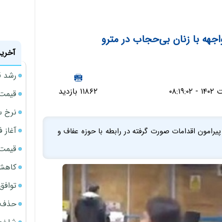
اجهه با زنان بی‌حجاب در مترو
آخرین
رشد ق
۱۱۸۶۲ بازدید
قیمت سکه
نرخ س
آغاز فروش
یرامون اقدامات صورت گرفته در رابطه با حوزه عفاف و
قیمت گ
کاهش 34 درصدی فروش خودروسازان د
توافق ایر
حذف 14 هزار میلیارد تومان سود کاغذی بانک