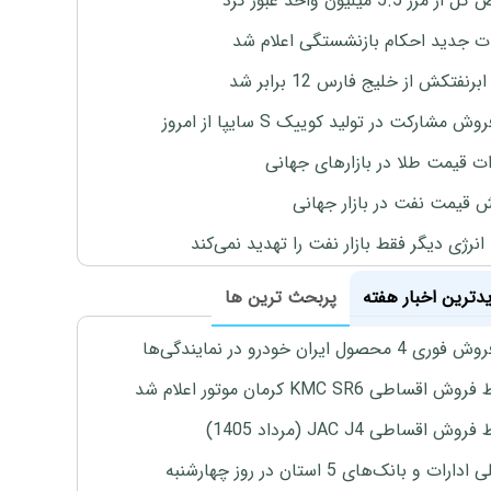
رز 5.5 میلیون واحد عبور کرد
ت جدید احکام بازنشستگی اعلام شد
برنفتکش از خلیج فارس 12 برابر شد
وش مشارکت در تولید کوییک S سایپا از امروز
ات قیمت طلا در بازارهای جهانی
ش قیمت نفت در بازار جهانی
نرژی دیگر فقط بازار نفت را تهدید نمی‌کند
یدترین اخبار هفته
پربحث ترین ها
4 محصول ایران خودرو در نمایندگی‌ها
اقساطی KMC SR6 کرمان موتور اعلام شد
ش اقساطی JAC J4 (مرداد 1405)
رات و بانک‌های 5 استان در روز چهارشنبه