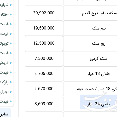
شرایط
سکه تمام طرح قدیم
29.992.000
اختلا
قیمت سک
نیم سکه
19.500.000
قیمت سک
تویوتا bZ5 برای نخستین بار وارد بازار ای
ربع سکه
12.500.000
قیمت سک
سکه گرمی
7.300.000
فروش فور
قیمت ج
طلای 18 عیار
2.706.000
پارکی
عیار / دست دوم
2.670.000
اجرای
قیمت سک
طلای 24 عیار
3.609.000
سایر 