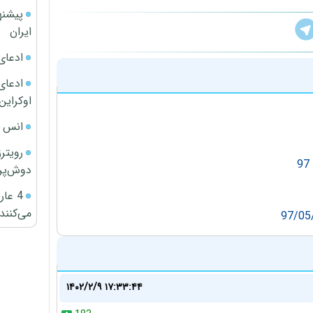
پیشنه
ایران
ادعای
ادعای 
اوکراین
انس ج
رویتر
دوش‌پرت
4 عا
می‌کنند
۱۴۰۲/۲/۹ ۱۷:۳۳:۴۴