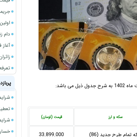
قیمت 
جریمه ۵۳۰ همتی شرکت 
اولین بخش
دام ز
آغاز فر
زائران
تعرفه
پربازد
شرایط فروش 
تعطیلی ادا
سکه و ارز
قیمت (تومان)
شرایط فرو
خسارت
 تمام طرح جدید (86)
33.899.000