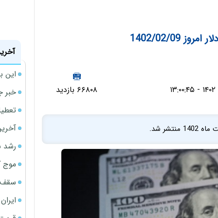
 1402/02/09
آخرین
این ب
۶۶۸۰۸ بازدید
خبر ج
تعطیلی نخس
آخرین
رشد س
موج گ
سقف ا
ایران