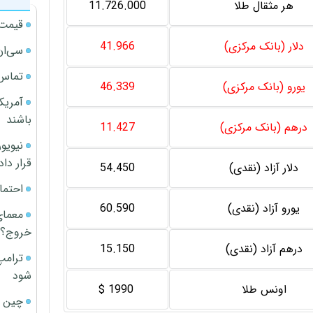
هر مثقال طلا
11.726.000
قیمت آپار
دلار (بانک مرکزی)
41.966
سی‌ان
تماس 
یورو (بانک مرکزی)
46.339
آمریک
باشند
درهم (بانک مرکزی)
11.427
قرار داد
دلار آزاد (نقدی)
54.450
احتما
یورو آزاد (نقدی)
60.590
معمای
خروج؟
درهم آزاد (نقدی)
15.150
ترامپ
شود
اونس طلا
1990 $
چین ا