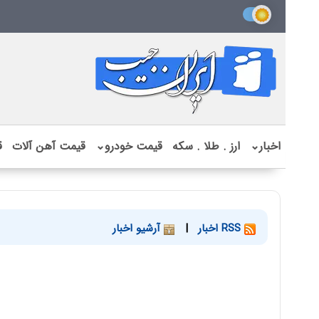
اخبار
⌄
ارز . طلا . سکه
قیمت خودرو
⌄
قیمت آهن آلات
ق
RSS اخبار
|
آرشیو اخبار