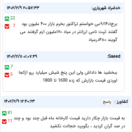
خدامراد شهریاری:
۱۴۰۲/۲/۹ ۲۰:۵۷:۳۳
22
برج۹/۱۴۰۱می خواستم تراکتور بخرم بازار ۴۰۰ ملیون بود
7
گفتند ثپت نامی ارزانتر در میاد ۱۷۰ملیون ازم گرفتند می
گویند ۴۸۰درمیاد
۱۴۰۲/۲/۱۱ ۰۱:۰۷:۴۹
Saeed:
7
ببخشید ها داداش ولی این پنج شیش میلیارد ررو ازکجا
5
اوردی قیمت بازارش که زده 1600 تا 1800
۱۴۰۲/۲/۹ ۱۲:۴۰:۲۳
کشاورز :
پاسخ
81
به قیمت بازار چکار دارید قیمت کارخانه ماه قبل چند بود و چند
11
در صد گران کردید ، بگویید خجالت نکشید