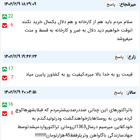
۱۴۰۲/۲/۹ ۱۸:۲۹:۰۹
میرشجاع:
پاسخ
22
سلام مردم باید هم از کارخانه و هم دلال یکسال خرید نکنند
6
انوقت خواهیم دید دلال به ضرر و کارخانه به قسط و منت
میفروشد
۱۴۰۲/۲/۹ ۱۹:۴۶:۲۴
زارع:
پاسخ
17
قیمت رو به خدا بالا میره،کیفیت رو به کشاورز پایین میاد
7
۱۴۰۲/۲/۹ ۲۰:۰۴:۵۱
سالار:
پاسخ
16
باتراکتورهای این چنانی صددرصدبیشترمردم که قبلابشهرهاکوچ
8
کرده بودن به روستاهابازخواهندگشت ودرتولیدگندم به
خودکفایی میرسیم درسال1363ازرومانی تراکتورواردمیشدتوسط
جهادسازندگی باگاواهن وتریلرفقط45هزارتومان!!!!!!!!!