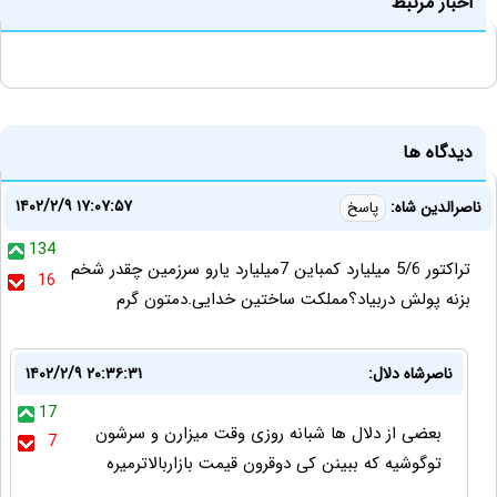
اخبار مرتبط
دیدگاه ها
۱۴۰۲/۲/۹ ۱۷:۰۷:۵۷
ناصرالدین شاه:
پاسخ
134
تراکتور 5/6 میلیارد کمباین 7میلیارد یارو سرزمین چقدر شخم
16
بزنه پولش دربیاد؟مملکت ساختین خدایی.دمتون گرم
ناصرشاه دلال:
۱۴۰۲/۲/۹ ۲۰:۳۶:۳۱
17
بعضی از دلال ها شبانه روزی وقت میزارن و سرشون
7
توگوشیه که ببینن کی دوقرون قیمت بازاربالاترمیره