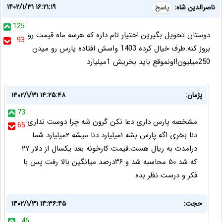
۱۴۰۲/۱/۳۱ ۱۶:۲۱:۱۹
ناصرالدین شاه:
پاسخ
125
دوستان تحویل بگیرین.اختیار تام داره که هرسه ماه قیمت رو
93
بروز کنه.طرف خیال کرده 1403 واسش افتاده پارس رو میدن
250میلیون!اونموقع باید بخریش 1میلیارد
پژمان:
۱۴۰۲/۱/۳۱ ۱۴:۲۵:۴۸
73
مشخصه پارس داری دعا نکن گرون شه چرا دوست نداری
65
دنا بخری اگه پارس بشه ۱میلیارد دنا میشه ۲میلیارد شما
درامدت به ریال هست.قیمت کارخونه بعد یکسال از دلار ۲۷
که شد ۵۰ محاسبه شد و ۳۶درصد میانگین بالا رفت پس با
فکر و درست نظر بده
حجت:
۱۴۰۲/۱/۳۱ ۱۴:۳۶:۴۵
46