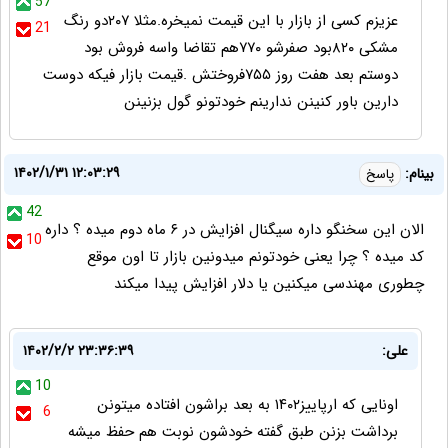
57
عزیزم کسی از بازار با این قیمت نمیخره.مثلا ۲۰۷دو رنگ
21
مشکی ۸۲۰بود صفرشو ۷۷۰هم تقاضا واسه فروش بود
دوستم بعد هفت روز ۷۵۵فروختش .قیمت بازار فیکه دوست
دارین باور کنینن ندارینم خودتونو گول بزنینن
۱۴۰۲/۱/۳۱ ۱۲:۰۳:۲۹
بینام:
پاسخ
42
الان این سخنگو داره سیگنال افزایش در ۶ ماه دوم میده ؟ داره
10
کد میده ؟ چرا یعنی خودتونم میدونین بازار تا اون موقع
چطوری مهندسی میکنین یا دلار افزایش پیدا میکند
علی:
۱۴۰۲/۲/۲ ۲۳:۳۶:۳۹
10
اونایی که ارپاییز۱۴۰۲ به بعد براشون افتاده میتونن
6
برداشت بزنن طبق گفته خودشون نوبت هم حفظ میشه