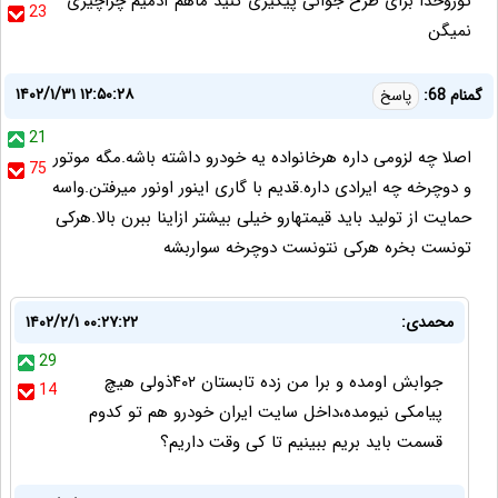
توروخدا برای طرح جوانی پیگیری کنید ماهم آدمیم چراچیزی
23
نمیگن
۱۴۰۲/۱/۳۱ ۱۲:۵۰:۲۸
گمنام 68:
پاسخ
21
اصلا چه لزومی داره هرخانواده یه خودرو داشته باشه.مگه موتور
75
و دوچرخه چه ایرادی داره.قدیم با گاری اینور اونور میرفتن.واسه
حمایت از تولید باید قیمتهارو خیلی بیشتر ازاینا ببرن بالا.هرکی
تونست بخره هرکی نتونست دوچرخه سواربشه
محمدی:
۱۴۰۲/۲/۱ ۰۰:۲۷:۲۲
29
جوابش اومده و برا من زده تابستان ۴۰۲ذولی هیچ
14
پیامکی نیومده،داخل سایت ایران خودرو هم تو کدوم
قسمت باید بریم ببینیم تا کی وقت داریم؟