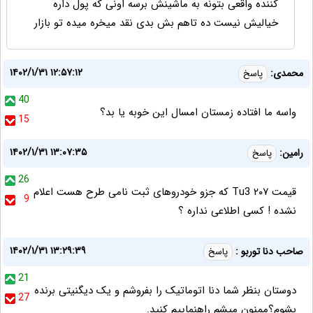
کننده واقعی بتونه به ماشینش برسه اونی که پول داره
خیالیش نیست ده تاهم بش بدی نقد میخره میده تو بازار
۱۴۰۲/۱/۳۱ ۱۲:۵۷:۱۲
محمدی:
پاسخ
40
واسه ما افتاده زمستان امسال این خوبه یا بد؟
15
۱۴۰۲/۱/۳۱ ۱۳:۰۷:۳۵
رامین:
پاسخ
26
قیمت ۲۰۷ Tu3 که جزو خودروهای ثبت نامی طرح هست اعلام
9
نشده ! کسی اطلاعی نداره ؟
۱۴۰۲/۱/۳۱ ۱۳:۲۹:۳۹
صاحب دنا توربو :
پاسخ
21
دوستان بنظر شما دنا اتوماتیک را بفروشم و یک دیگنیتی برنده
27
بشوم؟ممنون میشم راهنماییم کنید.