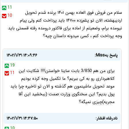
11
سلام من فروش فوق العاده بهمن ۱۴۰۱ برنده شدم تحویل
10
اردیبهشته، الان تو پنلم‌زده ۱۴۷۰۰ باید پرداخت کنم ولی پیام
نیومده برام، وضعیتم از اماده برای فاکتور درومده رفته قسمتی باید
وجه پرداخت کنم ، کسی میدونه داستان چیه؟
پاسخ بهMiss:
۱۴۰۲/۱/۳۱ ۱۴:۰۹:۴۶
19
برای من هم 3/850 بابت ساینا خواستن!!!! شکایت این
11
کلاهبرداری رو به کی ببریم؟ ما تکمیل وجه کرده بودیم
موعد تحویل ماشینمون هم گذشته و الان تو تاخیره چرا باید
پول بدیم؟ این سخنگوی وزارت صمت (ببخشید این آقا
مجریه)چیزی نمیگه؟
نادرشاه افشار:
۱۴۰۲/۱/۳۱ ۱۴:۴۷:۵۰
10