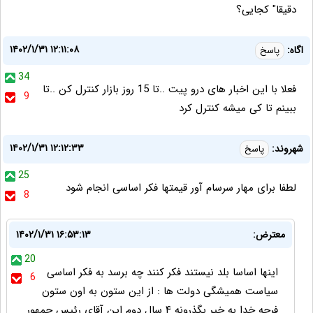
دقیقا" کجایی؟
۱۴۰۲/۱/۳۱ ۱۲:۱۱:۰۸
اگاه:
پاسخ
34
فعلا با این اخبار های درو پیت ..تا 15 روز بازار کنترل کن ..تا
9
ببینم تا کی میشه کنترل کرد
۱۴۰۲/۱/۳۱ ۱۲:۱۲:۳۳
شهروند:
پاسخ
25
لطفا برای مهار سرسام آور قیمتها فکر اساسی انجام شود
8
معترض:
۱۴۰۲/۱/۳۱ ۱۶:۵۳:۱۳
20
اینها اساسا بلد نیستند فکر کنند چه برسد به فکر اساسی
6
سیاست همیشگی دولت ها : از این ستون به اون ستون
فرجه خدا به خیر بگذرونه ۴ سال دوم این آقای رئیس جمهور