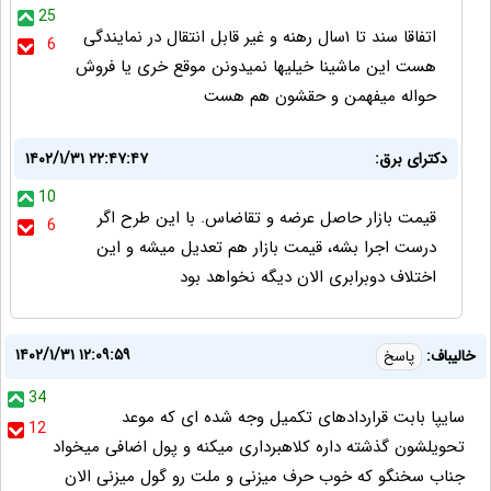
25
اتفاقا سند تا ۱سال رهنه و غیر قابل انتقال در نمایندگی
6
هست این ماشینا خیلیها نمیدونن موقع خری یا فروش
حواله میفهمن و حقشون هم هست
دکترای برق:
۱۴۰۲/۱/۳۱ ۲۲:۴۷:۴۷
10
قیمت بازار حاصل عرضه و تقاضاس. با این طرح اگر
6
درست اجرا بشه، قیمت بازار هم تعدیل میشه و این
اختلاف دوبرابری الان دیگه نخواهد بود
۱۴۰۲/۱/۳۱ ۱۲:۰۹:۵۹
خالیباف:
پاسخ
34
سایپا بابت قراردادهای تکمیل وجه شده ای که موعد
12
تحویلشون گذشته داره کلاهبرداری میکنه و پول اضافی میخواد
جناب سخنگو که خوب حرف میزنی و ملت رو گول میزنی الان