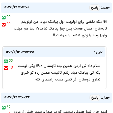
۱۴۰۲/۱/۳۱ ۱۱:۵۶:۰۶
حميد:
پاسخ
90
آقا مگه نگفتی برای اولویت اول پيامک میاد، من اولويتم
30
تابستان امسال هست پس چرا پيامک نیامده? بعد هم مهلت
واریز وجه را زدي ششم اردیبهشت.!!
عقیل :
۱۴۰۲/۲/۱۲ ۰۲:۵۲:۳۵
22
سلام داداش ازمن همین زده تابستان ۱۴۰۲ یکی نیست
3
بگه کی پیامک میاد رفتم کافینت همین زده تو خبری
نداری دوستان اگر کسی میدنه راهنمای کنه
۱۴۰۲/۱/۳۱ ۱۲:۰۰:۲۴
جمال:
پاسخ
62
امید جان شما همونی نیستی که در صدا و سیما خیلی از مردم