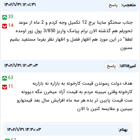
۱۴۰۲/۱/۳۱ ۱۲:۰۱:۳۱
متعجب:
پاسخ
33
جناب سخنگو ساینا برج 12 تکمیل وجه کردم و 2 ماه از موعد
14
تحویلم هم گذشته الان برام پیامک واریز 3/850 پول زور اومده
لطفا" در این مورد هم اظهار فضل و اظهار نظر بفرما مستفید بشیم
ممنون
۱۴۰۲/۱/۳۱ ۱۲:۰۳:۰۳
امیرuma:
پاسخ
63
هدف دولت رسوندن قیمت کارخونه به بازاره نه بازاربه
11
کارخونه.وقتی میبینه مردم به قیمت آزاد میخرن مگه دیوونه
ست قیمت پایین تر بده.هر سه ماه افزایش سال بعد قیمتهارو
ببینین و مقایسه کنین با الان
بهنام:
۱۴۰۲/۱/۳۱ ۱۴:۳۰:۰۳