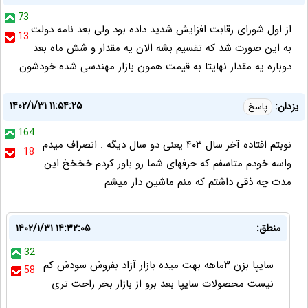
73
از اول شورای رقابت افزایش شدید داده بود ولی بعد نامه دولت
13
به این صورت شد که تقسیم بشه الان یه مقدار و شش ماه بعد
دوباره یه مقدار نهایتا به قیمت همون بازار مهندسی شده خودشون
۱۴۰۲/۱/۳۱ ۱۱:۵۴:۲۵
یزدان:
پاسخ
164
نوبتم افتاده آخر سال ۴۰۳ یعنی دو سال دیگه . انصراف میدم
18
واسه خودم متاسفم که حرفهای شما رو باور کردم خخخخ این
مدت چه ذقی داشتم که منم ماشین دار میشم
منطق:
۱۴۰۲/۱/۳۱ ۱۴:۳۲:۰۵
32
سایپا بزن ۳ماهه بهت میده بازار آزاد بفروش سودش کم
58
نیست محصولات سایپا بعد برو از بازار بخر راحت تری