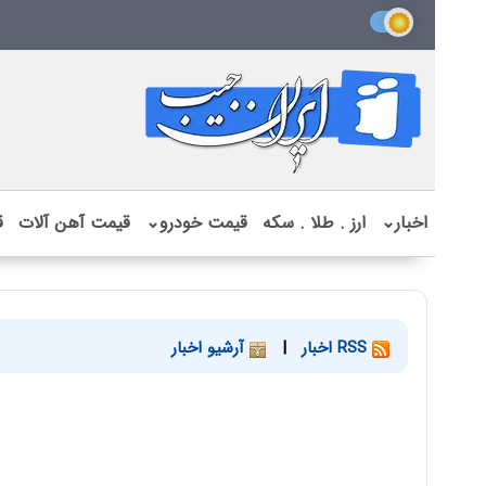
اخبار
⌄
ارز . طلا . سکه
قیمت خودرو
⌄
قیمت آهن آلات
ق
RSS اخبار
|
آرشیو اخبار