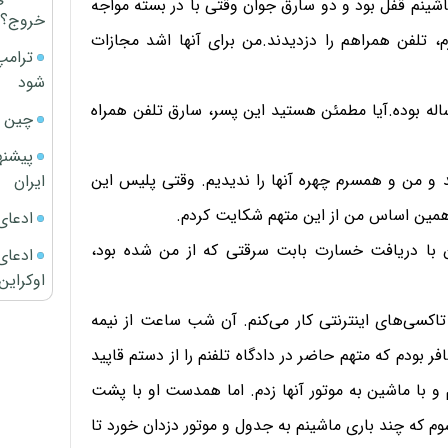
 سرقت شد.آن روز در ماشینم قفل بود و دو سارق جوان وقتی با در بسته مواجه
خروج؟
 تلفن همراهم را دزدیدند.من برای آنها اشد مجازات
ترامپ
شود
 گفت: زمانی که اعلام سرقت کردید متهم 17 یا 18 ساله بوده.آیا مطمئن هستید این پسر، سارق تلفن همراه
چین ا
پیشنه
 و من و همسرم چهره آنها را ندیدیم. وقتی پلیس این
ایران
 همین اساس من از این متهم شکایت کردم.
ادعای
با دریافت خسارت بابت سرقتی که از من شده بود،
ادعای 
اوکراین
اکسی‌های اینترنتی کار می‌کنم. آن شب ساعت از نیمه
ودم که متهم حاضر در دادگاه تلفنم را از دستم قاپید
با ماشین به موتور آنها زدم. اما همدست او با پشت
وم که چند باری ماشینم به جدول و موتور دزدان خورد تا