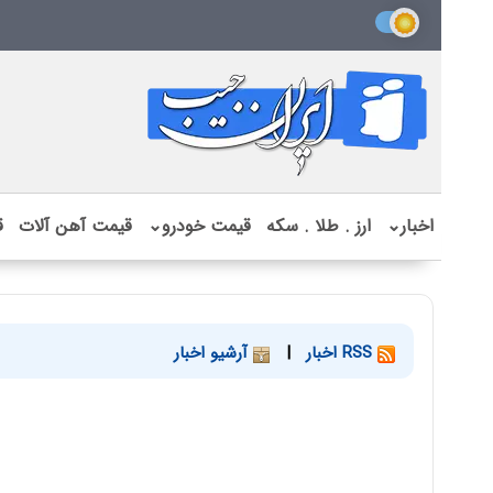
اخبار
⌄
ارز . طلا . سکه
قیمت خودرو
⌄
قیمت آهن آلات
ق
RSS اخبار
|
آرشیو اخبار