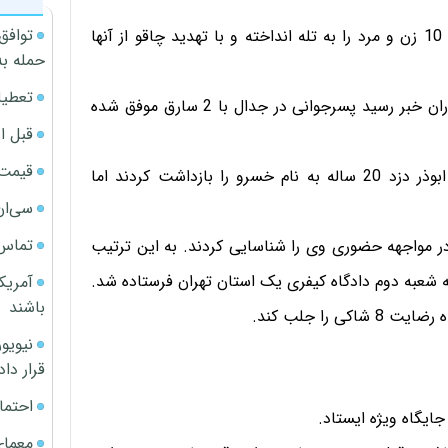
توافق
شیوه مشابه دزدان نشان می‌داد 2 دزد موتورسوار، سریالی 10 زن و مرد را به تله انداخته و با تهدید چاقو از آنها
حمله به
تعطیل
در حالی که 2 سال از نخستین شکایت گذشته بود به مأموران خبر رسید پسرجوانی در جدال با 2 سارق موفق شده
قبل ا
قیمت آپار
به این ترتیب، مأموران به محل درگیری رفتند و در بلوار ابوذر دزد 20 ساله به نام خسرو را بازداشت کردند اما
سی‌ان
تماس 
‌ها در مواجهه حضوری وی را شناسایی کردند. به این ترتیب
 شعبه دوم دادگاه کیفری یک استان تهران فرستاده شد.
آمریک
باشند
را جلب کند.
قرار داد
احتما
ایگاه ویژه ایستاد.
معمای