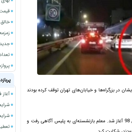
بهای 
قیمت نف
خالق ChatGPT زیر ذره‌بین وزارت دادگستری آمر
زمزمه
جدیدتر
تعداد
پروازهای 
پربازد
سوار بر خودروهایشان در بزرگراه‌ها و خیابان‌های تهران توقف کرده بودند
آغاز فروش فوری 
شرایط فروش 
شرایط فرو
به گزارش «ایران»؛ رسیدگی به این پرونده از بهمن ماه سال 98 آغاز شد. معلم بازنشسته‌ای به پلیس آگاهی رفت و
تعطیلی ادا