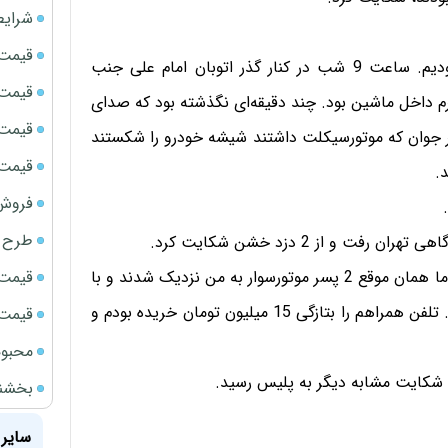
شرایط
قیمت سک
وی گفت: من و همسرم دیشب برای خرید بیرون رفته بودیم. ساعت 9 شب در کنار گذر اتوبان امام علی جنب
قیمت ج
م داخل ماشین بود. چند دقیقه‌ای نگذشته بود که صدای
قیمت سکه
سرم را شنیدم و خودم را به ماشین رساندم. 2 پسر جوان که موتورسیکلت داشتند شیشه خودرو را شکستند
قیمت سک
.
فروش فور
طرح ج
و از 2 دزد خشن شکایت کرد.
قیمت سک
وی گفت: صبح زود مقابل محل کارم ماشینم را پارک کردم. اما همان موقع 2 پسر موتورسوار به من نزدیک شدند و با
تهدید چاقو، تلفن همراه و کیف پولم را گرفتند و فرار کردند. تلفن همراهم را بتازگی 15 میلیون تومان خریده بودم و
قیمت سک
محبوب
 شکایت مشابه دیگر به پلیس رسید.
بخشنامه ف
سایر 