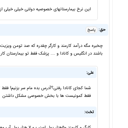
این نرخ بیمارستانهای خصوصیه دولتی خیلی خیلی از 
حق:
پاسخ
چخبره مگه درآمد کارمند و کارگر چقدره که صد تومن ویزی
باشند در انگلیس و کانادا و .... پزشک فقط تو بیمارستان کار 
علی:
شما کجای کانادا رفتی؟آدرس بده مام سر بزنیم! فقط
فقط کمونيست ها با بخش خصوصی مشکل داشتن
تخت:
کارگر و کارمند ۵۰هزار پول اسنپ و ۷ هزار پول آب معدنی میده تا بیاد مطب