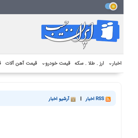
اخبار
⌄
ارز . طلا . سکه
قیمت خودرو
⌄
قیمت آهن آلات
ق
RSS اخبار
|
آرشیو اخبار