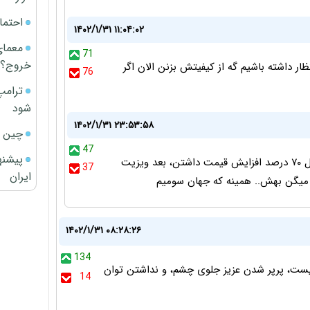
احتما
۱۴۰۲/۱/۳۱ ۱۱:۰۴:۰۲
معمای
71
خروج؟
ظار داشته باشیم گه از کیفیتش بزنن الان اگر
76
ترامپ
شود
۱۴۰۲/۱/۳۱ ۲۳:۵۳:۵۸
چین ا
47
پیشنه
همه اجناس بدون استثنا در عرض‌یک سال اخیر حداقل ۷۰ درصد افزایش قیمت داشتن، بعد ویزیت
37
ایران
ا میگن بهش.. همینه که جهان سومیم
۱۴۰۲/۱/۳۱ ۰۸:۲۸:۲۶
134
ست، پرپر شدن عزیز جلوی چشم، و نداشتن توان
14