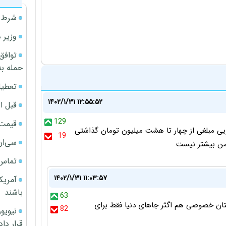
شرط م
وزیر 
توافق
حمله به
تعطیل
۱۴۰۲/۱/۳۱ ۱۲:۵۵:۵۲
قبل ا
129
قیمت آپار
ویی مبلغی از چهار تا هشت میلیون تومان گذاشتی
19
سی‌ان
تماس 
۱۴۰۲/۱/۳۱ ۱۱:۰۳:۵۷
آمریک
باشند
63
ستان خصوصی هم اگثر جاهای دنیا فقط برای
82
قرار داد