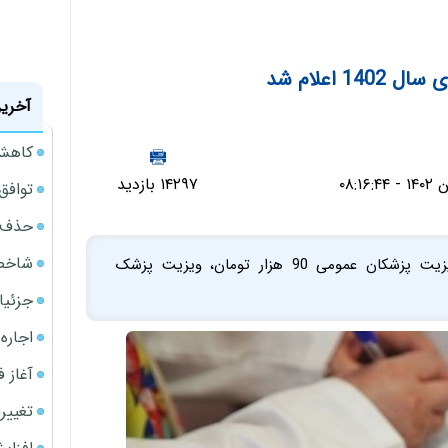
1 اعلام شد
آخرین
کاهش 34 درصدی فروش خودروسازان د
۱۴۲۹۷ بازدید
توافق ایر
حذف 14 هزار میلیارد تومان سود کاغذی بانک
شاخص کل از م
بر اساس ابلاغیه هیئت وزیران در بخش خصوصی ویزیت پزشکان عمومی 90 هزار تومان، ویزیت پزشک
جزئیا
اجاره ا
آغاز فر
تغییر