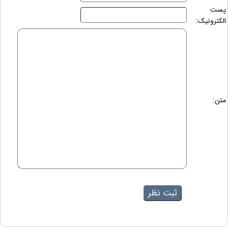
پست
الکترونیک:
متن: