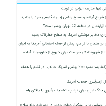
ی تنها مدرسه ایرانی در کویت
ز شروع آیلتس، سطح واقعی زبان انگلیسی خود را بدانید
تمان در منطقه 22 تهران چقدر است؟
‌ان: ذخایر موشکی آمریکا به سطح خطرناک رسید
بن‌سلمان با ترامپ پیش از حمله احتمالی آمریکا به ایران
ا از شهروندانش خواست برای خروج از خاورمیانه آماده
نیویورک‌تایمز: بمب ۲۰۰۰ پوندی آمریکا خانه‌ای در قشم را هدف
ل ازسرگیری حملات آمریکا
 جنگ ایران برای ترامپ؛ تشدید درگیری یا یافتن راه
: حماس برای تشکیل دولت جدید در غزه باید خلع سلاح