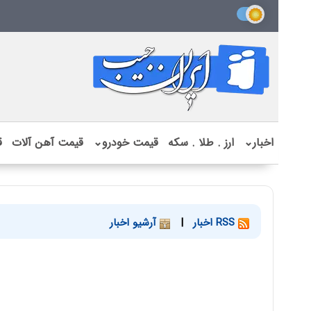
اخبار
⌄
ارز . طلا . سکه
قیمت خودرو
⌄
قیمت آهن آلات
ق
RSS اخبار
|
آرشیو اخبار