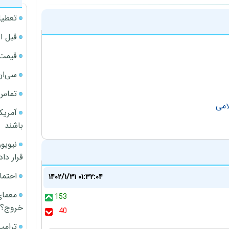
تعطیل
قبل ا
قیمت آپار
سی‌ان
تماس 
امی
آمریک
باشند
قرار داد
احتما
۱۴۰۲/۱/۳۱ ۰۱:۳۲:۰۴
معمای
153
خروج؟
40
ترامپ