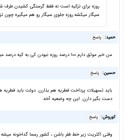
روزه برای تزکیه است نه فقط گرسنگی کشیدن.طرف شد
سیگار میکشه.روزه جلوی سیگار رو هم میگیره چون تز
حمید:
پاسخ
من خبر موثق دارم ۱۰۰ درصد روزه نبودن کی به کیه درصد میگیم
حسین:
پاسخ
باید تسهیلات پرداخت فطریه هم بذارن. دولت باید فطریه هایی
دست بگیر دارن. این چه وضعیه آخه.
کوروش:
پاسخ
وقتی اکثریت زیر خط فقر باشن ، کشور رسما گداخونه میشه