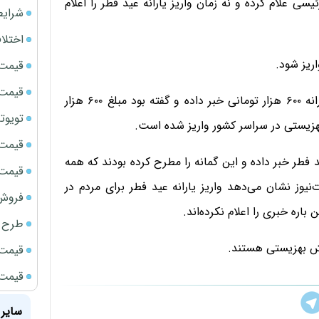
 علام کرده و نه زمان واریز یارانه عید فطر را اعلام
شرایط
اختلا
اریز شود.
قیمت سک
قیمت ج
چند روز گذشته هم رئیس بنیاد مستضعفان از پرداخت یارانه ۶۰۰ هزار تومانی‌ خبر داده و گفته بود مبلغ ۶۰۰ هزار
تویوتا bZ5 برای نخستین بار وارد بازار ای
زیستی در سراسر کشور واریز شده است.
قیمت سکه
د فطر خبر داده و این گمانه را مطرح کرده بودند که همه
قیمت سک
نیوز نشان می‌دهد واریز یارانه عید فطر برای مردم در
فروش فور
اره خبری را اعلام نکرده‌اند.
طرح ج
شش بهزیستی هستند.
قیمت سک
قیمت سک
سایر 