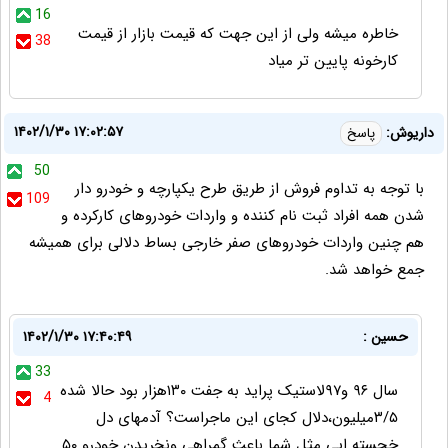
16
خاطره میشه ولی از این جهت که قیمت بازار از قیمت
38
کارخونه پایین تر میاد
۱۴۰۲/۱/۳۰ ۱۷:۰۲:۵۷
داریوش:
پاسخ
50
با توجه به تداوم فروش از طریق طرح یکپارچه و خودرو دار
109
شدن همه افراد ثبت نام کننده و واردات خودروهای کارکرده و
هم چنین واردات خودروهای صفر خارجی بساط دلالی برای همیشه
جمع خواهد شد.
حسین :
۱۴۰۲/۱/۳۰ ۱۷:۴۰:۴۹
33
سال ۹۶ و۹۷لاستیک پراید به جفت ۱۳۰هزار بود حالا شده
4
۳/۵میلیون،دلال کجای این ماجراست؟ آدمهای دل
خجسته ایی مثل شما باعث گمراهی ونخریدن خودرو ۵۰