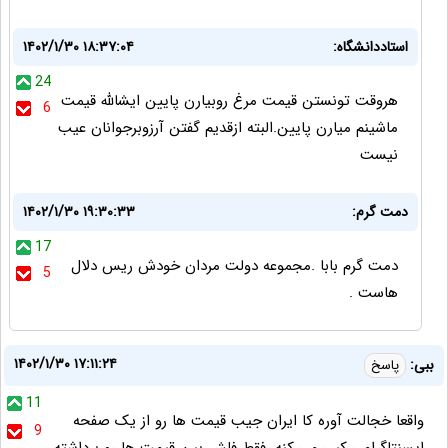
استاددانشگاه:
۱۴۰۲/۱/۳۰ ۱۸:۳۷:۰۴
24
هروقت تونستن قیمت مرغ روبیارن پایین ایشالله قیمت
6
ماشینم میارن پایین‌.البته ازقدیم گفتن آرزوبرجوانان عیب
نیست
دمت گرم:
۱۴۰۲/۱/۳۰ ۱۹:۳۰:۳۳
17
دمت گرم بابا .مجموعه دولت مردان خودش ریس دلال
5
هاست .
۱۴۰۲/۱/۳۰ ۱۷:۱۱:۲۴
ببی:
پاسخ
11
واقعا خجالت آوره کا ایران جیب قیمت ها رو از یک صفحه
9
ایسنتاگرامی کپی می کنه. فقط فلش بین قیمت ها رو برداشته.