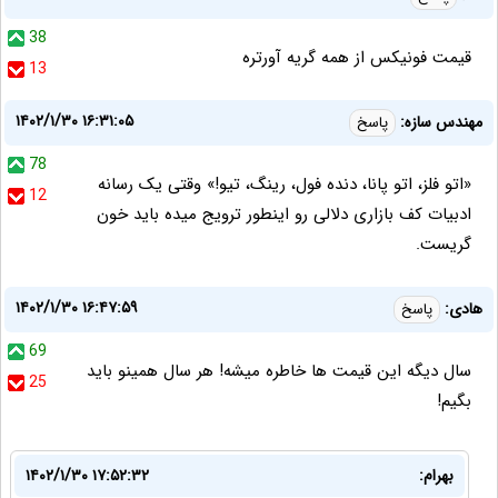
38
قيمت فونيكس از همه گريه آورتره
13
۱۴۰۲/۱/۳۰ ۱۶:۳۱:۰۵
مهندس سازه:
پاسخ
78
«اتو فلز، اتو پانا، دنده فول، رینگ، تیو!» وقتی یک رسانه
12
ادبیات کف بازاری دلالی رو اینطور ترویج میده باید خون
گریست.
۱۴۰۲/۱/۳۰ ۱۶:۴۷:۵۹
هادی:
پاسخ
69
سال دیگه این قیمت ها خاطره میشه! هر سال همینو باید
25
بگیم!
بهرام:
۱۴۰۲/۱/۳۰ ۱۷:۵۲:۳۲