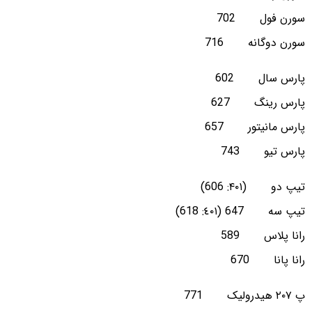
سورن فول 702
سورن دوگانه 716
پارس سال 602
پارس رینگ 627
پارس مانیتور 657
پارس تیو 743
تیپ دو (۴۰۱: 606)
تیپ سه 647 (٤٠١: 618)
رانا پلاس 589
رانا پانا 670
پ ۲۰۷ هیدرولیک 771