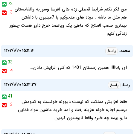
72
من فکر نکنم شرایط قحطی زده های آفریقا وسوریه وافغانستان
3
هم مثل ما باشه . مرده های متحرکیم با 7میلیون با داشتن
بیماری صعب العلاج که ماهی یک وپانصد خرج دارو هست چطور
زندگی کنیم
۱۴۰۲/۱/۳۰ ۱۵:۱۱:۱۶
محمد:
پاسخ
33
ای بابا!!!! همین زمستان 1401 که کلی افزایش دادن....
4
۱۴۰۲/۱/۳۰ ۱۵:۱۴:۲۷
رستا:
پاسخ
41
فقط افزایش مملکت که نیست دیوونه خونست به کدومش
3
برسیم اجاره خونه هزینه رفت و امد خرید ماشین مواد غذایی
دارو بیمه چه خبره واقعا نابودمون کردین