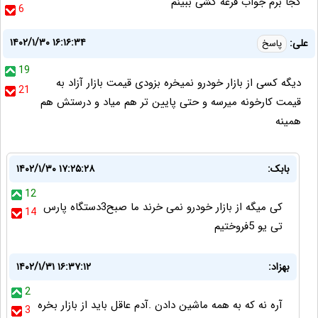
کجا برم جواب قرعه کشی ببینم
6
۱۴۰۲/۱/۳۰ ۱۶:۱۶:۳۴
علی:
پاسخ
19
دیگه کسی از بازار خودرو نمیخره بزودی قیمت بازار آزاد به
21
قیمت کارخونه میرسه و حتی پایین تر هم میاد و درستش هم
همینه
بابک:
۱۴۰۲/۱/۳۰ ۱۷:۲۵:۲۸
12
کی میگه از بازار خودرو نمی خرند ما صبح3دستگاه پارس
14
تی یو 5فروختیم
بهزاد:
۱۴۰۲/۱/۳۱ ۱۶:۳۷:۱۲
2
آره نه که به همه ماشين دادن .آدم عاقل باید از بازار بخره
3