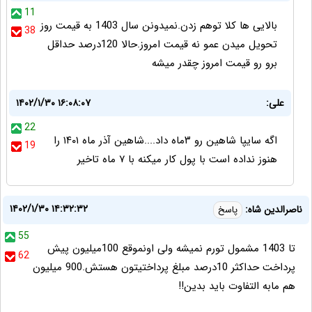
11
بالایی ها کلا توهم زدن.نمیدونن سال 1403 به قیمت روز
38
تحویل میدن عمو نه قیمت امروز.حالا 120درصد حداقل
برو رو قیمت امروز چقدر میشه
علی:
۱۴۰۲/۱/۳۰ ۱۶:۰۸:۰۷
22
اگه سایپا شاهین رو ۳ماه داد....شاهین آذر ماه ۱۴۰۱ را
19
هنوز نداده است با پول کار میکنه با ۷ ماه تاخیر
۱۴۰۲/۱/۳۰ ۱۴:۳۲:۳۲
ناصرالدین شاه:
پاسخ
55
تا 1403 مشمول تورم نمیشه ولی اونموقع 100میلیون پیش
62
پرداخت حداکثر 10درصد مبلغ پرداختیتون هستش.900 میلیون
هم مابه التفاوت باید بدین!!