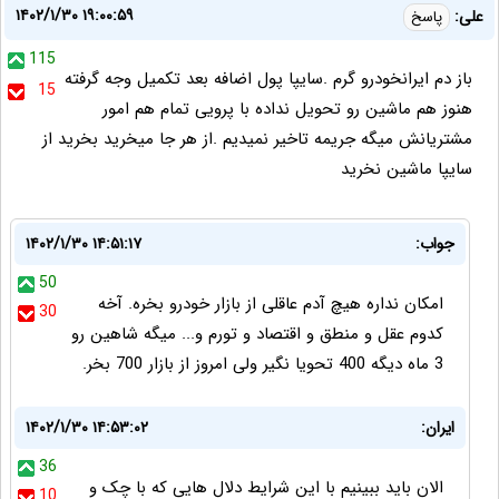
۱۴۰۲/۱/۳۰ ۱۹:۰۰:۵۹
علی:
پاسخ
115
باز دم ایرانخودرو گرم .سایپا پول اضافه بعد تکمیل وجه گرفته
15
هنوز هم ماشین رو تحویل نداده با پرویی تمام هم امور
مشتریانش میگه جریمه تاخیر نمیدیم .از هر جا میخرید بخرید از
سایپا ماشین نخرید
جواب:
۱۴۰۲/۱/۳۰ ۱۴:۵۱:۱۷
50
امکان نداره هیچ آدم عاقلی از بازار خودرو بخره. آخه
30
کدوم عقل و منطق و اقتصاد و تورم و... میگه شاهین رو
3 ماه دیگه 400 تحویا نگیر ولی امروز از بازار 700 بخر.
ایران:
۱۴۰۲/۱/۳۰ ۱۴:۵۳:۰۲
36
الان باید ببینیم با این شرایط دلال هایی که با چک و
10