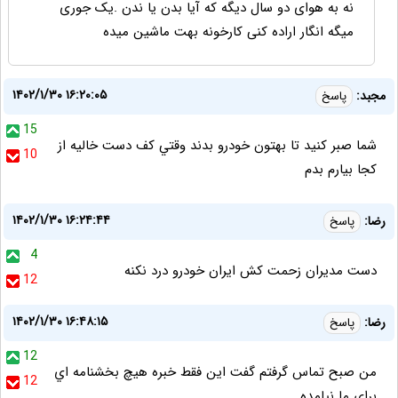
نه به هوای دو سال دیگه که آیا بدن یا ندن .یک جوری
میگه انگار اراده کنی کارخونه بهت ماشين میده
۱۴۰۲/۱/۳۰ ۱۶:۲۰:۰۵
مجبد:
پاسخ
15
شما صبر كنيد تا بهتون خودرو بدند وقتي كف دست خاليه از
10
كجا بيارم بدم
۱۴۰۲/۱/۳۰ ۱۶:۲۴:۴۴
رضا:
پاسخ
4
دست مدیران زحمت کش ایران خودرو درد نکنه
12
۱۴۰۲/۱/۳۰ ۱۶:۴۸:۱۵
رضا:
پاسخ
12
من صبح تماس گرفتم گفت اين فقط خبره هيچ بخشنامه اي
12
براي ما نيامده