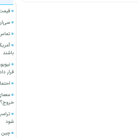
قیمت آپار
سی‌ان
تماس 
آمریک
باشند
قرار داد
احتما
معمای
خروج؟
ترامپ
شود
چین ا