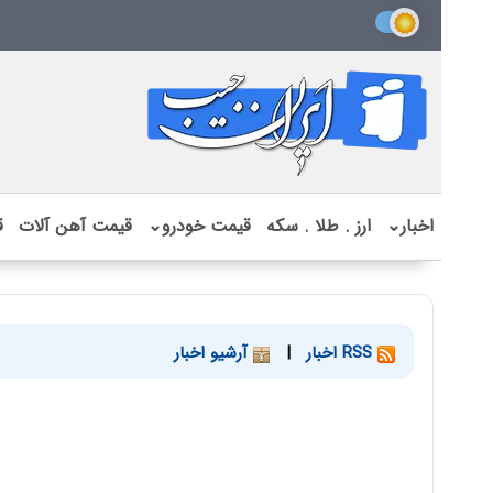
اخبار
⌄
ارز . طلا . سکه
قیمت خودرو
⌄
قیمت آهن آلات
ق
RSS اخبار
|
آرشیو اخبار