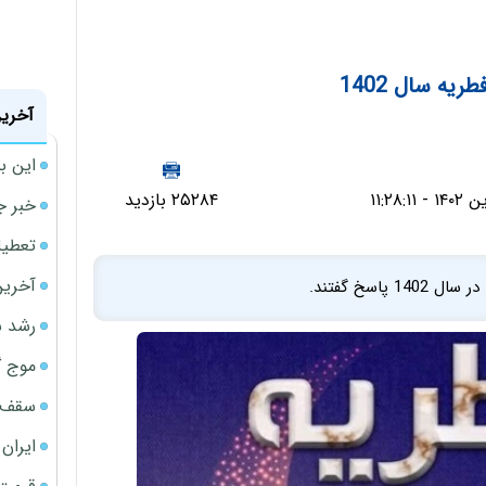
ریه سال 1402
آخرین
این ب
۲۵۲۸۴ بازدید
خبر ج
تعطیلی نخس
آخرین
اسخ گفتند.
رشد س
موج گ
سقف ا
ایران