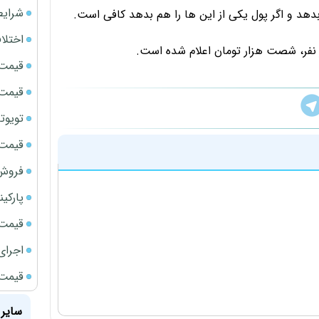
شرایط
دهد و اگر پول یکی از این ها را هم بدهد کافی است.
اختلا
قیمت سک
قیمت سک
تویوتا bZ5 برای نخستین بار وارد بازار ای
قیمت سک
فروش فور
پارکی
قیمت ج
اجرای
قیمت سک
سایر 