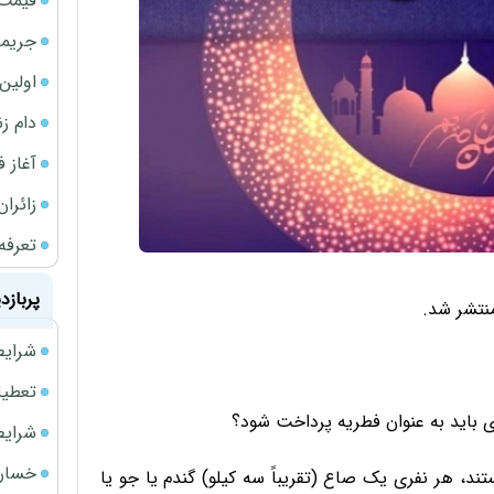
قیمت 
جریمه ۵۳۰ همتی شرکت 
اولین بخش
دام ز
آغاز فر
زائران
تعرفه
پربازد
منتشر شد.
شرایط فروش 
تعطیلی ادا
 باید به عنوان فطریه پرداخت شود؟
شرایط فرو
خسارت
د، هر نفری یک صاع (تقریباً سه کیلو) گندم یا جو یا