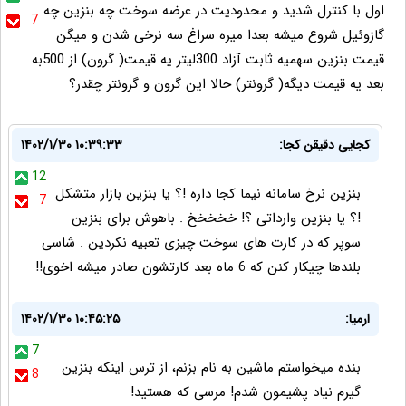
اول با کنترل شدید و محدودیت در عرضه سوخت چه بنزین چه
7
گازوئیل شروع میشه بعدا میره سراغ سه نرخی شدن و میگن
قیمت بنزین سهمیه ثابت آزاد 300لیتر یه قیمت( گرون) از 500به
بعد یه قیمت دیگه( گرونتر) حالا این گرون و گرونتر چقدر؟
کجایی دقیقن کجا:
۱۴۰۲/۱/۳۰ ۱۰:۳۹:۳۳
12
بنزین نرخ سامانه نیما کجا داره !؟ یا بنزین بازار متشکل
7
!؟ یا بنزین وارداتی ؟! خخخخخ . باهوش برای بنزین
سوپر که در کارت های سوخت چیزی تعبیه نکردین . شاسی
بلندها چیکار کنن که 6 ماه بعد کارتشون صادر میشه اخوی!!
ارمیا:
۱۴۰۲/۱/۳۰ ۱۰:۴۵:۲۵
7
بنده میخواستم ماشین به نام بزنم، از ترس اینکه بنزین
8
گیرم نیاد پشیمون شدم! مرسی که هستید!