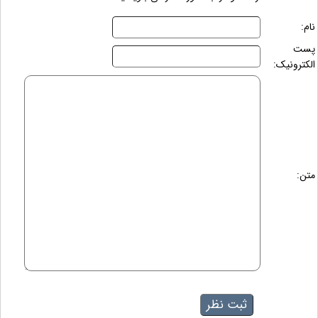
نام:
پست
الکترونیک:
متن: