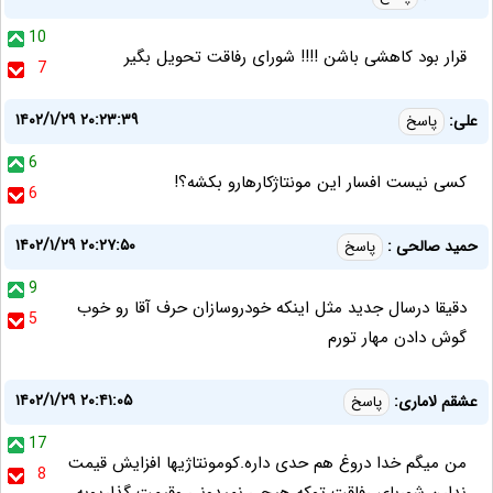
10
قرار بود کاهشی باشن !!!! شورای رفاقت تحویل بگیر
7
۱۴۰۲/۱/۲۹ ۲۰:۲۳:۳۹
علی:
پاسخ
6
کسی نیست افسار این مونتاژکارهارو بکشه؟!
6
۱۴۰۲/۱/۲۹ ۲۰:۲۷:۵۰
حمید صالحی :
پاسخ
9
دقیقا درسال جدید مثل اینکه خودروسازان حرف آقا رو خوب
5
گوش دادن مهار تورم
۱۴۰۲/۱/۲۹ ۲۰:۴۱:۰۵
عشقم لاماری:
پاسخ
17
من میگم خدا دروغ هم حدی داره.کومونتاژیها افزایش قیمت
8