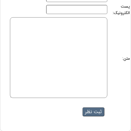
پست
الکترونیک:
متن: