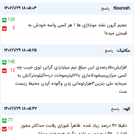
۱۴۰۲/۱/۲۹ ۱۸:۰۵:۰۳
Kourosh:
پاسخ
133
عجبم گرون نشد مونتاژی ها ! هر کسی واسه خودش به
5
قیمتی میده!
۱۴۰۲/۱/۲۹ ۱۸:۰۵:۲۵
مکانیک:
پاسخ
142
افزایش۵۰درصدی این مبلغ نیم میلیاردی گرانی توی جیب چه
12
کسی سرازیرمیشودلاماری با۲۲لیترسوخت در۱۰۰کیلومترآتش به
سرمایه ملی بنزین۳هزارتومانی زدن وآلوده کردن محیط زیست
ست .
۱۴۰۲/۱/۲۹ ۱۸:۰۵:۳۲
الهه:
پاسخ
77
دقیقا ۴۲ درصد زیاد شده. ظاهراً شورای رقابت حداکثر مجوز
13
افزایش ۴۲ درصدی رو داده. وگرنه همه خودروسازا ...