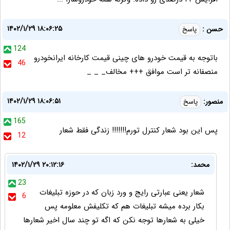
۱۴۰۲/۱/۲۹ ۱۸:۰۶:۲۵
حسن :
پاسخ
124
باتوجه به قیمت خودرو های چینی قیمت کارخانه ایرانخودرو
46
منصفانه تر است موافق +++ مخالف_ _ _
۱۴۰۲/۱/۲۹ ۱۸:۰۶:۵۱
منصور:
پاسخ
165
پس این بود شعار کنترل تورم!!!!!!! زندگی فقط شعار
12
محمد:
۱۴۰۲/۱/۲۹ ۲۰:۱۲:۱۶
23
شعار یعنی عبارتی رایج و ورد زبان که در حوزه تبلیغات
6
بکار برده میشه تبلیغات هم که تکلیفش معلومه پس
خیلی به شعارها توجه نکن که اگه تو چند سال اخیر شعارها