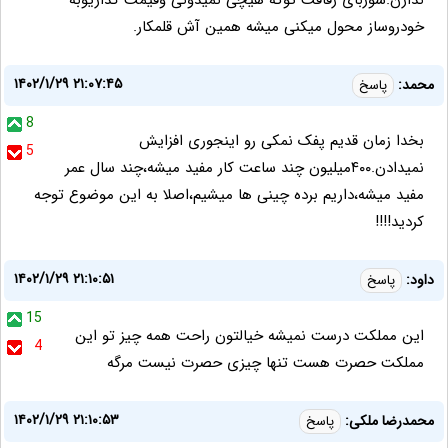
ندارن.شوربای رفاقت توکه هیچی نمیدونی وقیمت گذاریوبه
خودروساز محول میکنی میشه همین آش قلمکار.
۱۴۰۲/۱/۲۹ ۲۱:۰۷:۴۵
محمد:
پاسخ
8
بخدا زمان قدیم پفک نمکی رو اینجوری افزایش
5
نمیدادن.۴۰۰میلیون چند ساعت کار مفید میشه،چند سال عمر
مفید میشه،داریم برده چینی ها میشیم،اصلا به این موضوع توجه
کردید!!!!
۱۴۰۲/۱/۲۹ ۲۱:۱۰:۵۱
داود:
پاسخ
15
این مملکت درست نمیشه خیالتون راحت همه چیز تو این
4
مملکت حصرت هست تنها چیزی حصرت نیست مرگه
۱۴۰۲/۱/۲۹ ۲۱:۱۰:۵۳
محمدرضا ملکی:
پاسخ