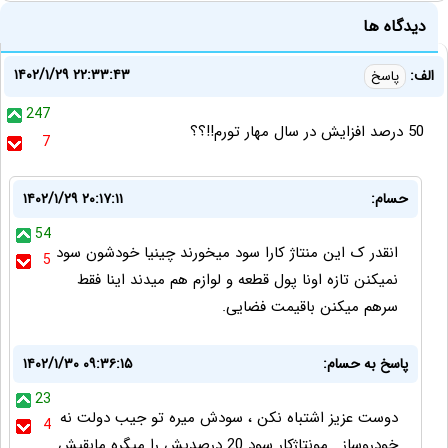
دیدگاه ها
۱۴۰۲/۱/۲۹ ۲۲:۳۳:۴۳
الف:
پاسخ
247
50 درصد افزایش در سال مهار تورم!!؟؟
7
حسام:
۱۴۰۲/۱/۲۹ ۲۰:۱۷:۱۱
54
انقدر ک این منتاژ کارا سود میخورند چینیا خودشون سود
5
نمیکنن تازه اونا پول قطعه و لوازم هم میدند اینا فقط
سرهم میکنن باقیمت فضایی.
پاسخ به حسام:
۱۴۰۲/۱/۳۰ ۰۹:۳۶:۱۵
23
دوست عزیز اشتباه نکن ، سودش میره تو جیب دولت نه
4
خودروساز . مونتاژکار سود 20 درصدیش را میگره مابقیش