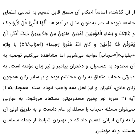
از آن گذشته، اساساً احکام آن مقطع قابل تعمیم به تمامی اعضای
جامعه نبوده است. به‌عنوان مثال در آیه: «یا أَیُّهَا النَّبِیُّ قُلْ لِأَزْوَاجِکَ
و بَنَاتِکَ و نِسَاءِ الْمُؤْمِنِینَ یُدْنِینَ عَلَیْهِنَّ مِنْ جَلَابِیبِهِنَّ ذَلِکَ أَدْنَی أَنْ
یُعْرَفْنَ فَلَا یُؤْذَیْنَ و کَانَ اللَّهُ غَفُورًا رَحِیما» (احزاب/۵۹) با واژه
«جلباب»[=حجاب] مواجه می‌شویم اما مشاهده می‌کنیم توصیه به
آن محدود به همسران و دختران پیامبر و نیز زنان مؤمنه است. به
عبارتی حجاب متعلق به زنان محتشم بوده و بر سایر زنان همچون
زنان عادی، کنیزان و نیز اهل ذمه واجب نبوده است. همچنان‌که از
آیه ۳۱ سوره نور چنین محدودیتی مستفاد می‌شود. به عبارتی
نمی‌توان مسئله حجاب را مسئله‌ای عام دانست و به‌ طریق اولی آن
را به زنان ایرانی تعمیم داد که در بهترین شرایط از جمله مسلمین
هستند و نه مؤمنین.