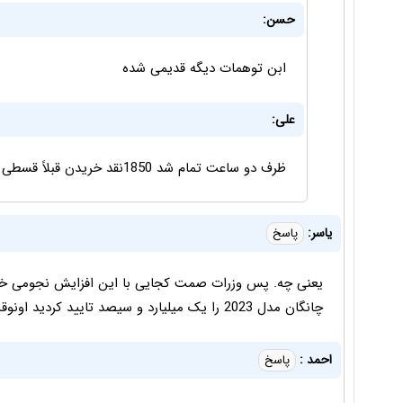
حسن:
ابن توهمات دیگه قدیمی شده
علی:
ظرف دو ساعت تمام شد 1850نقد خریدن قبلاً قسطی چند روز طول می‌کشید الان نقد دو ساعت بردن
یاسر:
پاسخ
یعنی چه. پس وزرات صمت کجایی با این افزایش نجومی خو
چانگان مدل 2023 را یک میلیارد و سیصد تایید کردید اونوقت ماشین مونتاژ اینقدر فضایی
احمد :
پاسخ