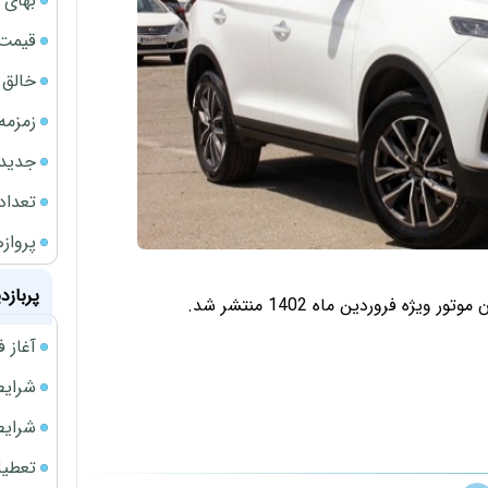
بهای 
قیمت نف
خالق ChatGPT زیر ذره‌بین وزارت دادگستری آمر
زمزمه
جدیدتر
تعداد
پروازهای 
پربازد
آغاز فروش فوری 
شرایط فروش 
شرایط فرو
تعطیلی ادا