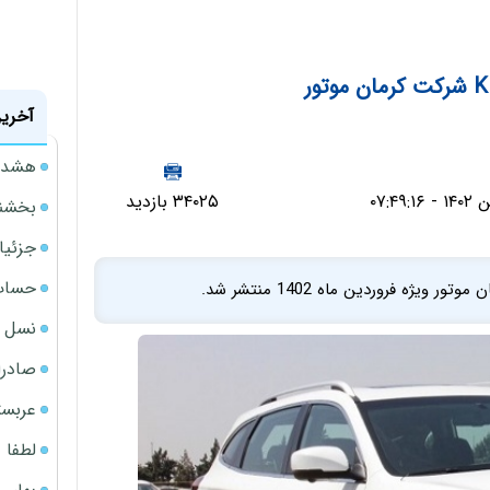
آخرین
هشدار
۳۴۰۲۵ بازدید
بخشنامه ف
جزئیا
حساب‌
نسل ج
صادرا
عربست
لطفا د