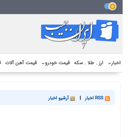
اخبار
⌄
ارز . طلا . سکه
قیمت خودرو
⌄
قیمت آهن آلات
ق
RSS اخبار
|
آرشیو اخبار