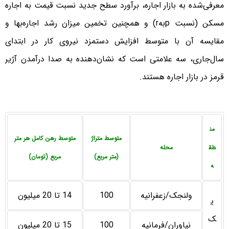
معرفی‌شده به بازار اجاره، برآورد سطح جدید نسبت قیمت به اجاره
مسکن (نسبت pبهr) و همچنین تخمین میزان رشد اجاره‌‌‌‌بها و
مقایسه آن با متوسط افزایش دستمزد نیروی کار در ابتدای
سال‌جاری، سه علامتی است که نشان‌دهنده به صدا درآمدن آژیر
قرمز در بازار اجاره هستند.
من
متوسط متراژ
متوسط رهن کامل هر متر
طق
محله
(متر مربع)
مربع (تومان)
ه
ولنجک/زعفرانیه
100
14 تا 20 میلیون
ی
ک
نیاوران/فرمانیه
100
15 تا 20 میلیون