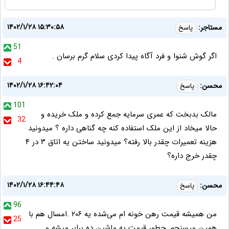
۱۴۰۲/۱/۲۸ ۱۵:۳۰:۵۸
مستاجر:
پاسخ
51
اگر گوش شنوا و فرد آگاه پیدا کردی سلام گرم برسان .
4
۱۴۰۲/۱/۲۸ ۱۶:۴۲:۰۴
محسن:
پاسخ
101
مالک بدبخت که عمری سرمایه جمع کرده و ملک خریده و
32
حالا میخاد از این ملک استفاده کنه چه گناهی داره ؟ میدونید
هزینه تعمیرات چقدر بالا رفته؟ میدونید ساختن یه اتاق ۳ در ۴
چقدر خرج داره؟
۱۴۰۲/۱/۲۸ ۱۶:۴۴:۴۸
محسن:
پاسخ
96
من همیشه قیمت رهن خونه ام می‌شده یه ۲۰۶ .امسال هم با
25
همین میسنجم. چطور قیمت یه ماشین ده برابر میشه و