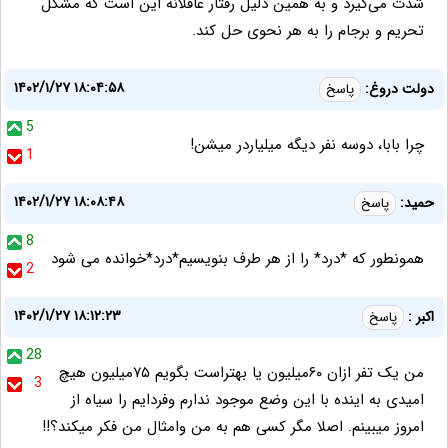
شدت می‌گیرد و به همین دلیل رفتار عاقلانه این است که مشکل
تحریم و برجام را به هر نحوی حل کند.
۱۴۰۲/۱/۲۷ ۱۸:۰۴:۵۸
دولت دروغ:
پاسخ
5
چرا بابا، دوسه نفر دیگه میلیاردر میشن!
1
۱۴۰۲/۱/۲۷ ۱۸:۰۸:۴۸
حمید:
پاسخ
8
همونطور که *درد* را از هر طرف بنویسیم*درد*خوانده می شود
2
۱۴۰۲/۱/۲۷ ۱۸:۱۲:۲۳
اکبر :
پاسخ
28
من یک تفر ازان ۶۰میلیون یا بهتراست بگویم ۷۵میلیون هیچ
3
امیدی به اینده با این وضع موجود ندارم وفردایم را سیاه از
امروز میبینم. اصلا مگر کسی هم به من وامثال من فکر میکند؟!!