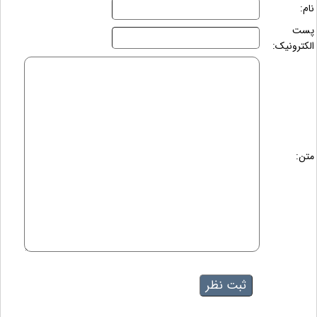
نام:
پست
الکترونیک:
متن: