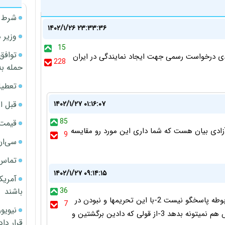
شرط م
۱۴۰۲/۱/۲۶ ۲۳:۳۳:۳۶
وزیر 
15
توافق
دی درخواست رسمی جهت ایجاد نمایندگی در ایران
228
حمله به
تعطیل
قبل ا
۱۴۰۲/۱/۲۷ ۰۱:۱۶:۰۷
85
قیمت آپار
زادی بیان هست که شما داری این مورد رو مقایسه
9
سی‌ان
تماس 
۱۴۰۲/۱/۲۷ ۰۹:۱۴:۱۵
آمریک
باشند
36
1-محتوا را مردم درست میکنن برای همین شرکت مربوطه پاسخگو نیست 2-با این تحریمها و نبودن در
7
FATF اون شرکت وارد ایران نمیشه و حقوق کارمنداش هم نمیتونه بدهد 3-از قولی که دادین برگشتین و
قرار داد