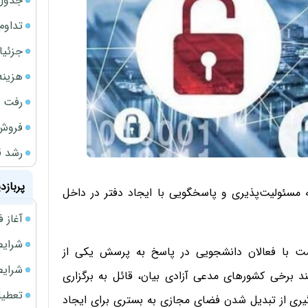
جدول ق
تداوم
جزئیا
هزینه شار
رفت 
فروش 
رشد ق
پربازد
سئولیت‌پذیری و پاسخگویی با ایجاد دفتر در داخل
آغاز فروش فوری 
شرایط فروش 
ست با فعالان دانشجویی در پاسخ به پرسش یکی از
شرایط فرو
د برخی کشورهای مدعی آزادی بیان، قائل به برگزاری
تعطیلی ادا
ری از تبدیل شدن فضای مجازی به بستری برای ایجاد