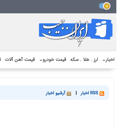
اخبار
⌄
ارز . طلا . سکه
قیمت خودرو
⌄
قیمت آهن آلات
ق
RSS اخبار
|
آرشیو اخبار