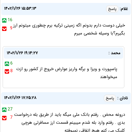
۱۴۰۲/۱/۲۶ ۱۵:۵۳:۱۳
غلام:
پاسخ
16
خیلی دوست دارم بدونم اگه زمینی ترکیه برم چطوری میتونم ارز
9
بگیرم؟با وسیله شخصی میرم
محمد :
۱۴۰۲/۱/۲۶ ۱۹:۱۴:۲۷
6
پاسپورت و ويزا و برگه واريز عوارض خروج از كشور رو ازت
8
ميخواهند
۱۴۰۲/۱/۲۶ ۱۷:۲۵:۲۸
نادان :
پاسخ
27
دروغه محض . رفتم بانک ملی میگه باید از طریق بله درخواست
7
بدی . رفتم وارد بله شدم میبینم قسمت ارز مسافرتی هرچی
کلیک می کنم هیچ اتفاقی نمیوفته