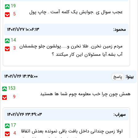
19
عجب سوال ی .جوابش یک کلمه آست . چاپ پول
5
محمود:
۱۴۰۲/۱/۲۷ ۱۰:۰۶:۱۳
14
مردم زمین نخرن. طلا نخرن و.....پولشون جلو چشمشان
3
آب بشه.آیا مسئولان این کار میکنند ؟
۱۴۰۲/۱/۲۶ ۱۴:۳۵:۰۰
بینوا:
پاسخ
153
همش چون چرا خب معلومه چوم شما ها هستید
9
سهراب:
۱۴۰۲/۱/۲۶ ۲۳:۴۹:۰۳
17
اولا زمین چندانی داخل بافت باقی نمونده بعدش اتفاقا
4