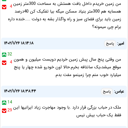
من زمین خریدم داخل بافت هستش به مساحت 300متر زمین
4
همسایه هم 300متر بنیاد مسکن میگه بیا تفکیک کن 40درصد
زمین باید برای فضای سبز و راه واگذار بشه به دولت .....خنده داره
برام چی میمونه؟
۱۴۰۲/۱/۲۶ ۱۸:۱۴:۱۸
امیر:
پاسخ
32
من وقتی پنج سال پبش زمین خردیم دویست میلیون و همون
4
موقع میشد،یک سانتافه بخرم.حالا اون خودرو شده چهار یا پنج
میلیارد خوب منم چرا زمینمو مفت بدم.
۱۴۰۲/۱/۲۶ ۱۸:۳۸:۴۴
عباس:
پاسخ
14
ملک در حباب بزرگی قرار دارد .با وجود مهاجرت زیاد ایرانیها این
29
فقط یک حباب بیش نیس