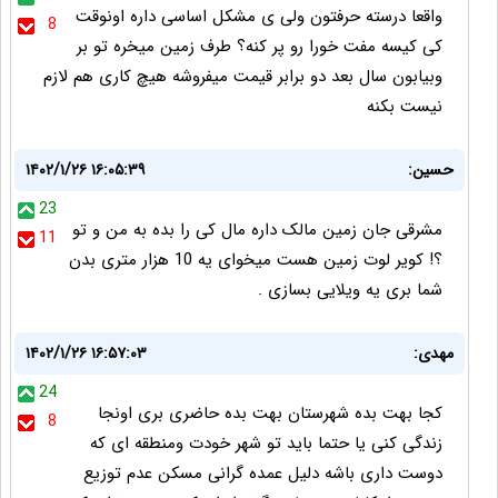
واقعا درسته حرفتون ولی ی مشکل اساسی داره اونوقت
8
کی کیسه مفت خورا رو پر کنه؟ طرف زمین میخره تو بر
وبیابون سال بعد دو برابر قیمت میفروشه هیچ کاری هم لازم
نیست بکنه
حسین:
۱۴۰۲/۱/۲۶ ۱۶:۰۵:۳۹
23
مشرقی جان زمین مالک داره مال کی را بده به من و تو
11
؟! کویر لوت زمین هست میخوای یه 10 هزار متری بدن
شما بری یه ویلایی بسازی .
مهدی:
۱۴۰۲/۱/۲۶ ۱۶:۵۷:۰۳
24
کجا بهت بده شهرستان بهت بده حاضری بری اونجا
8
زندگی کنی یا حتما باید تو شهر خودت ومنطقه ای که
دوست داری باشه دلیل عمده گرانی مسکن عدم توزیع