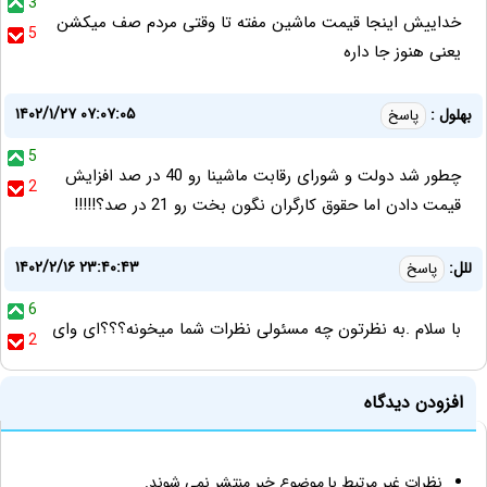
3
خداييش اينجا قيمت ماشين مفته تا وقتى مردم صف ميكشن
5
يعنى هنوز جا داره
۱۴۰۲/۱/۲۷ ۰۷:۰۷:۰۵
بهلول :
پاسخ
5
چطور شد دولت و شورای رقابت ماشینا رو 40 در صد افزایش
2
قیمت دادن اما حقوق کارگران نگون بخت رو 21 در صد؟!!!!!
۱۴۰۲/۲/۱۶ ۲۳:۴۰:۴۳
للل:
پاسخ
6
با سلام .به نظرتون چه مسئولی نظرات شما میخونه؟؟؟ای وای
2
افزودن دیدگاه
نظرات غیر مرتبط با موضوع خبر منتشر نمی شوند.