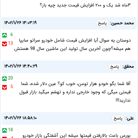
۳ماه شد یک و ۲۰۰ افزایش قیمت جدید چیه باز؟
۱۴۰۲/۱/۲۶ ۱۴:۰۳:۱۹
محمد حسین:
پاسخ
6
دوستان یه سوال.آیا افزایش قیمت شامل خودرو سراتو سایپا
13
هم میشه؟چون آخرین سال تولید این ماشین سال 98 هستش
۱۴۰۲/۱/۲۶ ۱۴:۴۰:۲۹
محقق:
پاسخ
20
آقا شما بگو خودو هزار تومن، خوب کو؟ عین دلار شده، شما
5
قیمتی میگی که وجود خارجی نداره و تهشم میگید بازار قبول
ندارید!!!
۱۴۰۲/۱/۲۶ ۱۸:۵۸:۱۰
علی:
پاسخ
18
بورس باعث بالارفتن قیمتها میشه این آشفتگی بازار خودرو