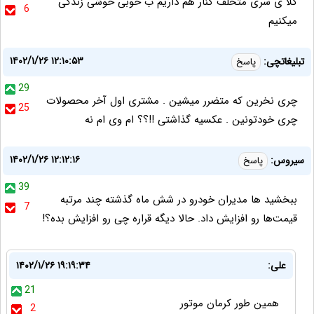
کلا ی سری متخلف کنار هم داریم ب خوبی خوشی زندگی
6
میکنیم
۱۴۰۲/۱/۲۶ ۱۲:۱۰:۵۳
تبلیغاتچی:
پاسخ
29
چری نخرین که متضرر میشین . مشتری اول آخر محصولات
25
چری خودتونین . عکسیه گذاشتی !!؟؟ ام وی ام نه
۱۴۰۲/۱/۲۶ ۱۲:۱۲:۱۶
سیروس:
پاسخ
39
ببخشید ها مدیران خودرو در شش ماه گذشته چند مرتبه
7
قیمت‌ها رو افزایش داد. حالا دیگه قراره چی رو افزایش بده؟!
علی:
۱۴۰۲/۱/۲۶ ۱۹:۱۹:۳۴
21
همین طور کرمان موتور
2