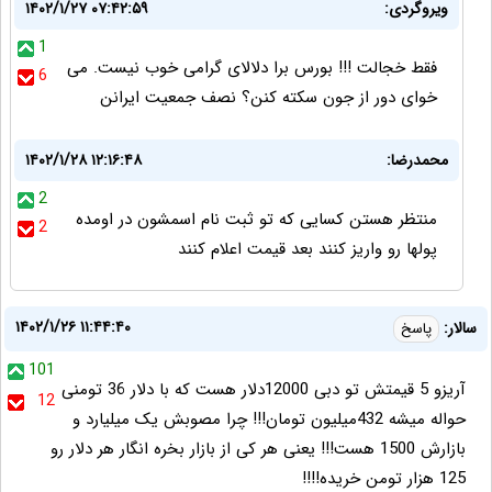
ویروگردی:
۱۴۰۲/۱/۲۷ ۰۷:۴۲:۵۹
1
فقط خجالت !!! بورس برا دلالای گرامی خوب نیست. می
6
خوای دور از جون سکته کنن؟ نصف جمعیت ایرانن
محمدرضا:
۱۴۰۲/۱/۲۸ ۱۲:۱۶:۴۸
2
منتظر هستن کسایی که تو ثبت نام اسمشون در اومده
2
پولها رو واریز کنند بعد قیمت اعلام کنند
۱۴۰۲/۱/۲۶ ۱۱:۴۴:۴۰
سالار:
پاسخ
101
آریزو 5 قیمتش تو دبی 12000دلار هست که با دلار 36 تومنی
12
حواله میشه 432میلیون تومان!!! چرا مصوبش یک میلیارد و
بازارش 1500 هست!!! یعنی هر کی از بازار بخره انگار هر دلار رو
125 هزار تومن خریده!!!!