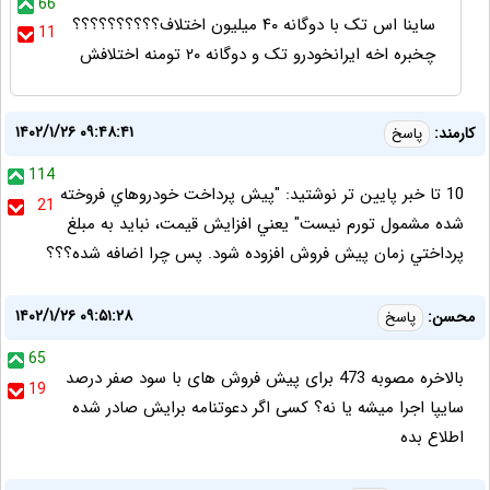
66
ساینا اس تک با دوگانه ۴۰ میلیون اختلاف؟؟؟؟؟؟؟؟؟؟
11
چخبره اخه ایرانخودرو تک و دوگانه ۲۰ تومنه اختلافش
۱۴۰۲/۱/۲۶ ۰۹:۴۸:۴۱
كارمند:
پاسخ
114
10 تا خبر پايين تر نوشتيد: "پيش پرداخت خودروهاي فروخته
21
شده مشمول تورم نيست" يعني افزايش قيمت، نبايد به مبلغ
پرداختي زمان پيش فروش افزوده شود. پس چرا اضافه شده؟؟؟
۱۴۰۲/۱/۲۶ ۰۹:۵۱:۲۸
محسن:
پاسخ
65
بالاخره مصوبه 473 برای پیش فروش های با سود صفر درصد
19
سایپا اجرا میشه یا نه؟ کسی اگر دعوتنامه برایش صادر شده
اطلاع بده