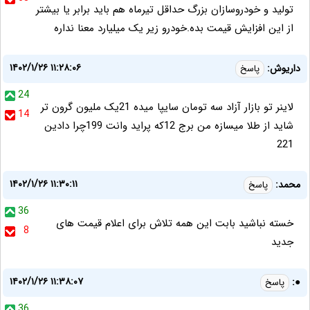
تولید و خودروسازان بزرگ حداقل تیرماه هم باید برابر یا بیشتر
از این افزایش قیمت بده.خودرو زیر یک میلیارد معنا نداره
۱۴۰۲/۱/۲۶ ۱۱:۲۸:۰۶
داریوش:
پاسخ
24
لاینر تو بازار آزاد سه تومان سایپا میده 21یک ملیون گرون تر
14
شاید از طلا میسازه من برج 12که پراید وانت 199چرا دادین
221
۱۴۰۲/۱/۲۶ ۱۱:۳۰:۱۱
محمد:
پاسخ
36
خسته نباشید بابت این همه تلاش برای اعلام قیمت های
8
جدید
۱۴۰۲/۱/۲۶ ۱۱:۳۸:۰۷
●:
پاسخ
36