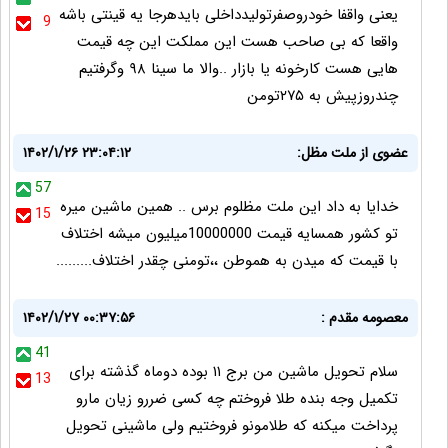
یعنی واقفا خودروصفرتولیدداخلی بایدهرجا یه قینتی باشه
9
واقعا که بی صاحب هست این مملکت این چه قیمت
هایی هست کارخونه یا بازار ..والا ما سینا ۹۸ وگرفتیم
چندروزپیش به ۲۷۵تومن
عضوی از ملت مظل:
۱۴۰۲/۱/۲۶ ۲۳:۰۴:۱۲
57
خدایا به داد این ملت مظلوم برس .. همین ماشین میره
15
تو کشور همسایه قیمت 10000000میلیون میشه اختلاف
با قیمت که میدن به هموطن ،،تومنی چقدر اختلاف.........
معصومه مقدم :
۱۴۰۲/۱/۲۷ ۰۰:۳۷:۵۶
41
سلام تحویل ماشین من برج ۱۱ بوده دوماه گذشته برای
13
تکمیل وجه بنده طلا فروختم چه کسی ضررو زیان مارو
پرداخت میکنه که طلامونو فروختیم ولی ماشینی تحویل