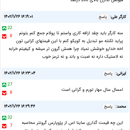
قبولش ندارن بالای 200 درصد
۱۴۰۲/۱/۲۶ ۱۶:۱۹:۰۱
کارگر علی:
پاسخ
22
منه کارگر باید چقد ازافه کاری واستم تا پولام جمع کنم بتونم
8
پراید لکنته مو تبدیل به کویکو کنم با این قیمتهای کزایی تون
اخه خدارو خوشش نمیاد چرا همش گرون تر میشه و کیفیتم خرابه
نه لاستیک داره نه ضبت و باند و نه ترمز خوب
۱۴۰۲/۱/۲۶ ۱۶:۲۳:۰۴
ایرانی:
پاسخ
27
امسال سال مهار تورم و گرانی است
8
۱۴۰۲/۱/۲۶ ۱۶:۲۹:۴۶
محمد:
پاسخ
32
این چه قیمت گذاری ساینا اس از پژوپارس گرونتر محاسبه
7