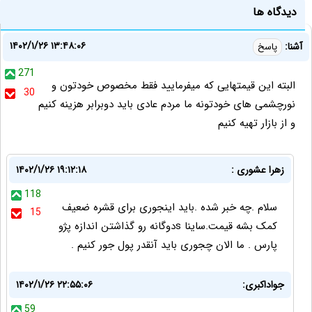
دیدگاه ها
۱۴۰۲/۱/۲۶ ۱۳:۴۸:۰۶
آشنا:
پاسخ
271
البته این قیمتهایی که میفرمایید فقط مخصوص خودتون و
30
نورچشمی های خودتونه ما مردم عادی باید دوبرابر هزینه کنیم
و از بازار تهیه کنیم
زهرا عشوری :
۱۴۰۲/۱/۲۶ ۱۹:۱۲:۱۸
118
سلام .چه خبر شده .باید اینجوری برای قشره ضعیف
15
کمک بشه قیمت.ساینا sدوگانه رو گذاشتن اندازه پژو
پارس . ما الان چجوری باید آنقدر پول جور کنیم .
جواداکبری:
۱۴۰۲/۱/۲۶ ۲۲:۵۵:۰۶
59