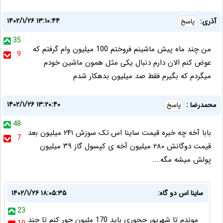
۱۴۰۲/۱/۲۶ ۱۳:۱۰:۴۴
آذری:
پاسخ
35
من چند ماه پیش ماشینم فروختم 100 میلیون وام گرفتم که
9
عوض کنم الان دارم دنبال یکی مثل همون ماشین خودم
میگردم که بگیرم فقط صد میلیون بدهکار شدم
۱۴۰۲/۱/۲۶ ۱۳:۲۰:۴۰
محمدرضا :
پاسخ
48
بابا آخه چه خبره قیمت ساینا اس.تک سوزش ۲۴۱ میلیون بعد
7
قیمت دوگانش ۲۸۰ میلیون آخه ی کپسول گاز ۳۹ میلیون
پولش میشه مگه....
ساینا اس دو گاه:
۱۴۰۲/۱/۲۶ ۱۸:۰۵:۳۵
23
موندم تا شهریور چجوری باید 170 ملیون جور کنم تا چند