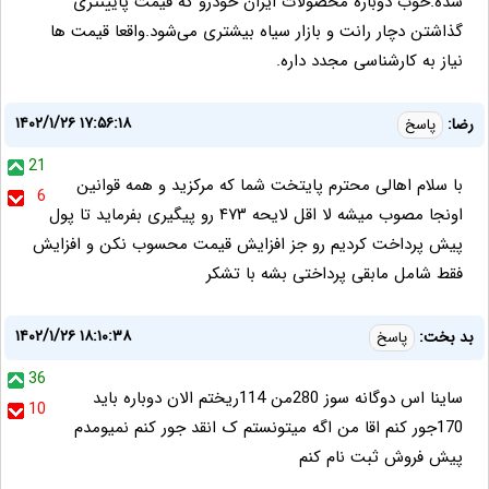
شده.خوب دوباره محصولات ایران خودرو که قیمت پایینتری
گذاشتن دچار رانت و بازار سیاه بیشتری می‌شود.واقعا قیمت ها
نیاز به کارشناسی مجدد داره.
۱۴۰۲/۱/۲۶ ۱۷:۵۶:۱۸
رضا:
پاسخ
21
با سلام اهالی محترم پایتخت شما که مرکزید و همه قوانین
6
اونجا مصوب میشه لا اقل لایحه ۴۷۳ رو پیگیری بفرماید تا پول
پیش پرداخت کردیم رو جز افزایش قیمت محسوب نکن و افزایش
فقط شامل مابقی پرداختی بشه با تشکر
۱۴۰۲/۱/۲۶ ۱۸:۱۰:۳۸
بد بخت:
پاسخ
36
ساینا اس دوگانه سوز 280من 114ریختم الان دوباره باید
10
170جور کنم اقا من اگه میتونستم ک انقد جور کنم نمیومدم
پیش فروش ثبت نام کنم