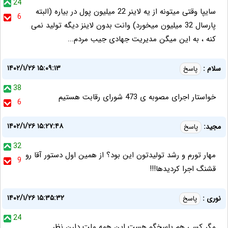
24
سایپا وقتی میتونه از یه لاینر 22 میلیون پول در بیاره (البته
6
پارسال 32 میلیون میخورد) وانت بدون لاینز دیگه تولید نمی
کنه ، به این میگن مدیریت جهادی جیب مردم...
۱۴۰۲/۱/۲۶ ۱۵:۰۹:۱۳
سلام :
پاسخ
38
خواستار اجرای مصوبه ی 473 شورای رقابت هستیم
6
۱۴۰۲/۱/۲۶ ۱۵:۲۷:۴۸
مجید:
پاسخ
32
مهار تورم و رشد تولیدتون این بود؟ از همین اول دستور آقا رو
9
قشنگ اجرا کردیدها!!!
۱۴۰۲/۱/۲۶ ۱۵:۳۵:۳۲
نوری :
پاسخ
24
مگر کسی هم پاسخگو هست این همه ملت دارن نظر