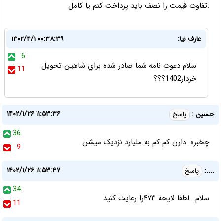
.تفاوت قیمت را نصف باید پرداخت کنم یا کامل
عارف نيا:
۱۴۰۲/۴/۱ ۰۰:۳۸:۳۹
6
سلام دعوت نامه شما صادر شده براي شاهين تحويل
11
خردار1402؟؟؟
۱۴۰۲/۱/۲۶ ۱۱:۵۳:۳۶
حسین :
پاسخ
36
چخبره .دارن کم کم به ملیارد نزدیک میشن
9
۱۴۰۲/۱/۲۶ ۱۱:۵۳:۴۷
....:
پاسخ
34
سلام...لطفا لایحه ۴۷۳را رعایت کنید
11