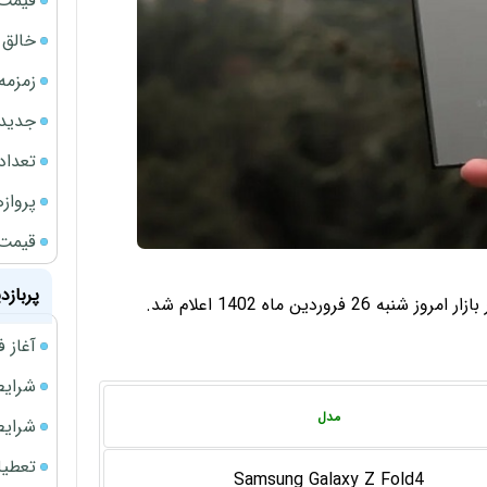
قیمت نف
خالق ChatGPT زیر ذره‌بین وزارت دادگستری آمر
زمزمه
جدیدتر
تعداد
پروازهای 
قیمت سکه
پربازد
ین ماه 1402 اعلام شد.
آغاز فروش فوری 
شرایط فروش 
مدل
شرایط فرو
تعطیلی ادا
Samsung Galaxy Z Fold4