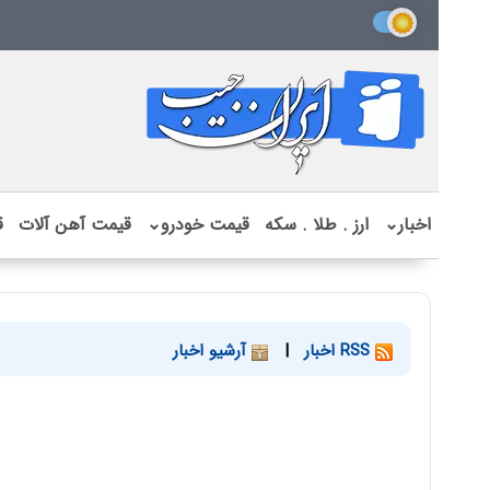
اخبار
⌄
ارز . طلا . سکه
قیمت خودرو
⌄
قیمت آهن آلات
ق
RSS اخبار
|
آرشیو اخبار