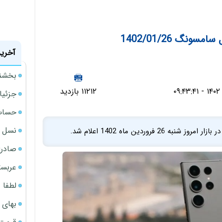
نگ 1402/01/26
آخرین
بخشنامه ف
۱۱۲۱۲ بازدید
جزئیا
حساب‌
نسل ج
ردین ماه 1402 اعلام شد.
صادرا
عربست
لطفا د
بهای 