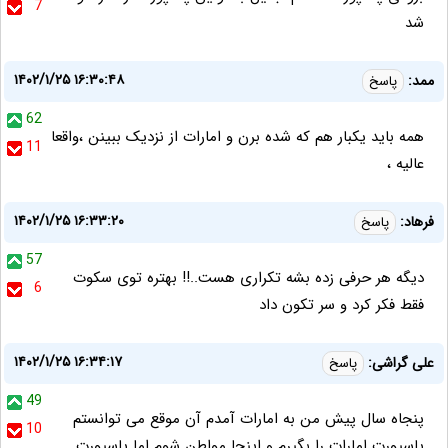
7
شد
۱۴۰۲/۱/۲۵ ۱۶:۳۰:۴۸
ممد:
پاسخ
62
همه باید یکبار هم که شده برن و امارات از نزدیک ببینن ،واقعا
11
عالیه ،
۱۴۰۲/۱/۲۵ ۱۶:۳۳:۲۰
فرهاد:
پاسخ
57
دیگه هر حرفی زده بشه تکراری هست..!! بهتره توی سکوت
6
فقط فکر کرد و سر تکون داد
۱۴۰۲/۱/۲۵ ۱۶:۳۴:۱۷
علی گراشی:
پاسخ
49
پنجاه سال پیش من به امارات آمدم آن موقع می توانستم
10
پاسپورت امارات را بگیرم و اینجا مواطن شوم اما پاسپورت